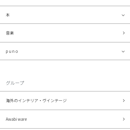
本
音楽
p u n o
グループ
海外のインテリア・ヴインテージ
Awabi ware