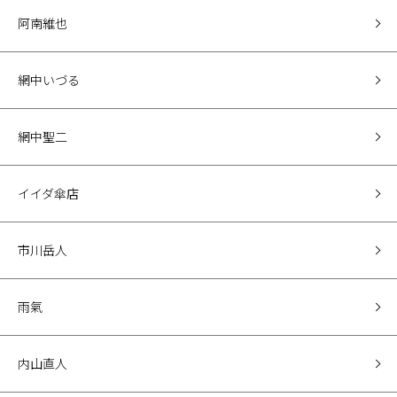
阿南維也
網中いづる
網中聖二
イイダ傘店
市川岳人
雨氣
内山直人