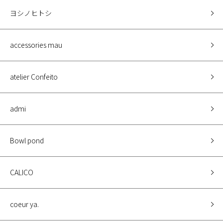
ヨシノヒトシ
accessories mau
atelier Confeito
admi
Bowl pond
CALICO
coeur ya.