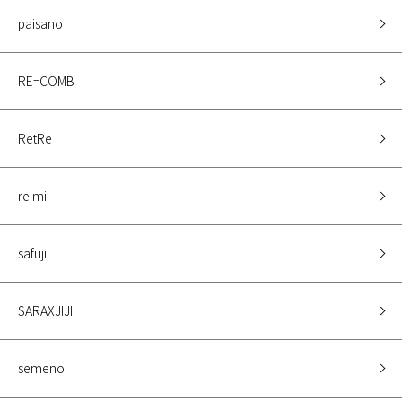
paisano
RE=COMB
RetRe
reimi
safuji
SARAXJIJI
semeno