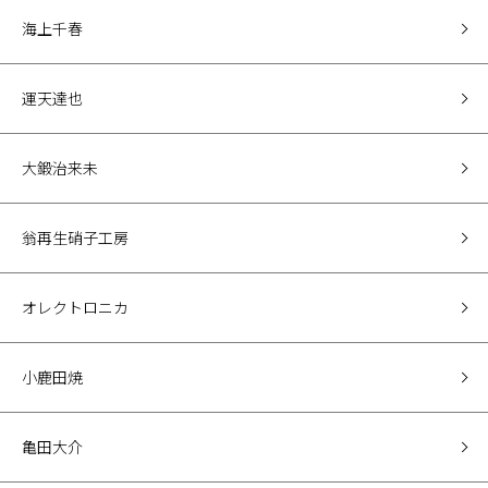
海上千春
運天達也
大鍛治来未
翁再生硝子工房
オレクトロニカ
小鹿田焼
亀田大介