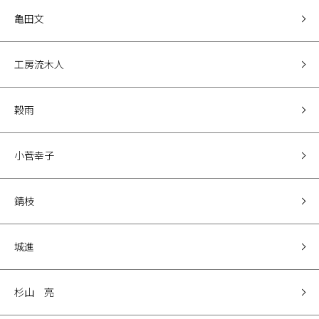
亀田文
工房流木人
穀雨
小菅幸子
錆枝
城進
杉山 亮