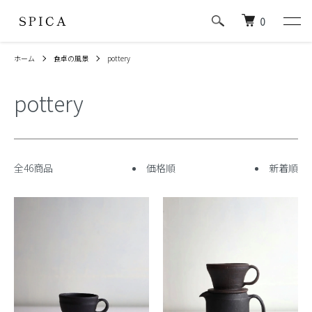
0
ホーム
食卓の風景
pottery
pottery
全46商品
価格順
新着順