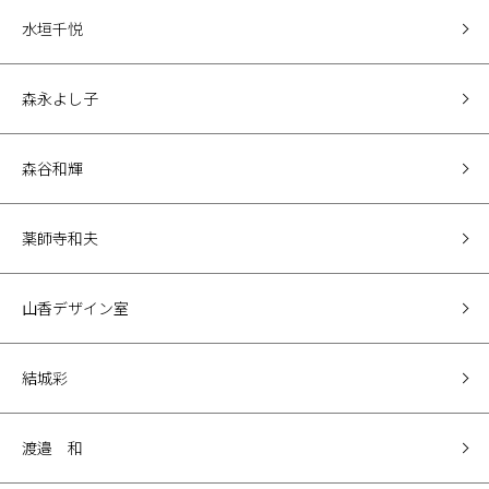
水垣千悦
森永よし子
森谷和輝
薬師寺和夫
山香デザイン室
結城彩
渡邉 和