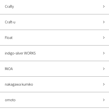
Crafty
Craft-u
Float
indigo-silver WORKS
MiOA
nakagawa kumiko
omoto