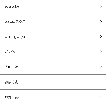
sola cube
sussus. スウス
warang wayan
YAMMA
太田一永
藤原将史
蝋燭 夜々