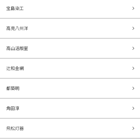
宝島染工
高見八州洋
高山活版室
辻和金網
都築明
角田淳
飛松灯器