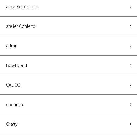
accessories mau
atelier Confeito
admi
Bowl pond
CALICO
coeur ya.
Crafty