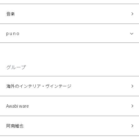
音楽
p u n o
グループ
海外のインテリア・ヴインテージ
Awabi ware
阿南維也