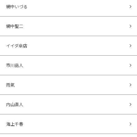
網中いづる
網中聖二
イイダ傘店
市川岳人
雨氣
内山直人
海上千春