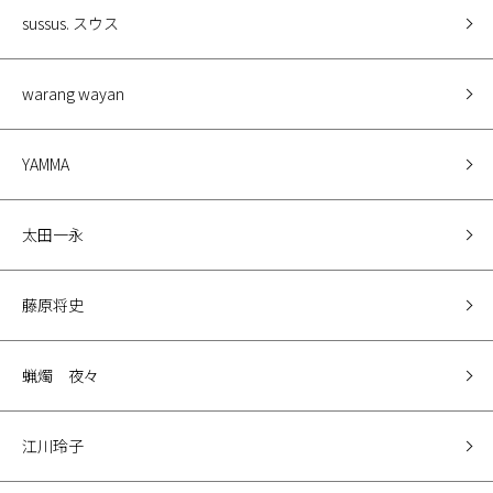
sussus. スウス
warang wayan
YAMMA
太田一永
藤原将史
蝋燭 夜々
江川玲子