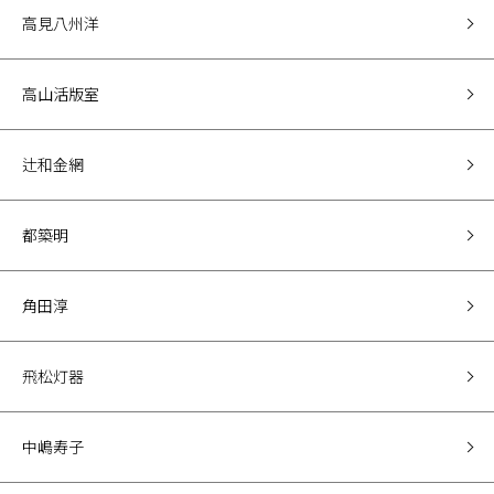
高見八州洋
高山活版室
辻和金網
都築明
角田淳
飛松灯器
中嶋寿子