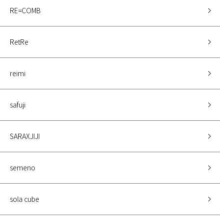
RE=COMB
RetRe
reimi
safuji
SARAXJIJI
semeno
sola cube