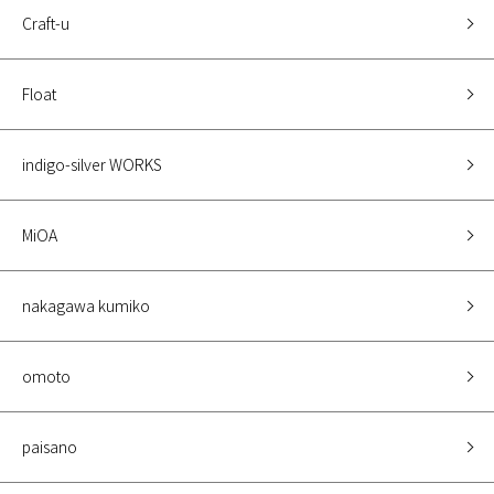
Craft-u
Float
indigo-silver WORKS
MiOA
nakagawa kumiko
omoto
paisano