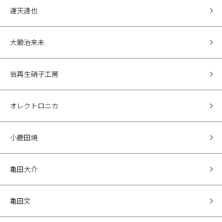
運天達也
大鍛治来未
翁再生硝子工房
オレクトロニカ
小鹿田焼
亀田大介
亀田文