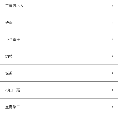
工房流木人
穀雨
小菅幸子
錆枝
城進
杉山 亮
宝島染工