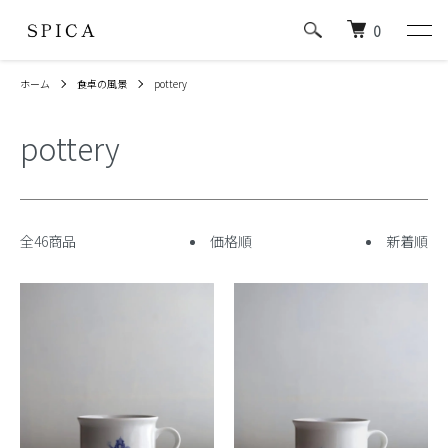
0
ホーム
食卓の風景
pottery
pottery
全46商品
価格順
新着順