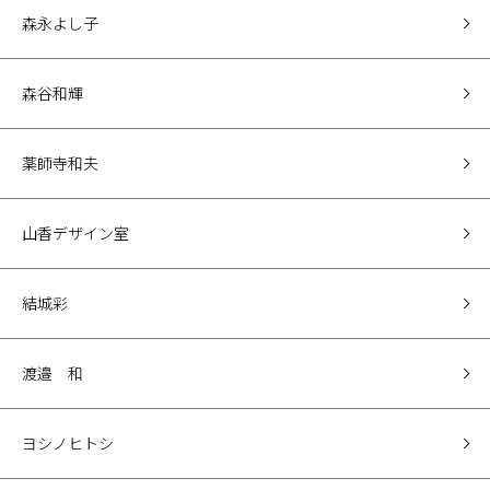
森永よし子
森谷和輝
薬師寺和夫
山香デザイン室
結城彩
渡邉 和
ヨシノヒトシ