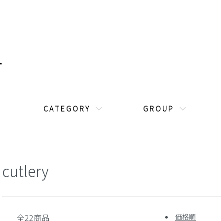
C A T E G O R Y
G R O U P
cutlery
全22商品
価格順