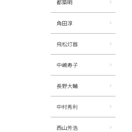
都築明
角田淳
飛松灯器
中嶋寿子
長野大輔
中村秀利
西山芳浩