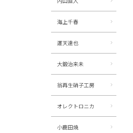
内山直人
海上千春
運天達也
大鍛治来未
翁再生硝子工房
オレクトロニカ
小鹿田焼