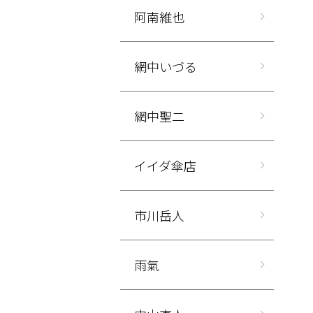
阿南維也
網中いづる
網中聖二
イイダ傘店
市川岳人
雨氣