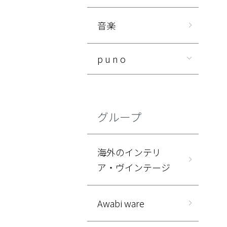
音楽
p u n o
グループ
海外のインテリ
ア・ヴインテージ
Awabi ware