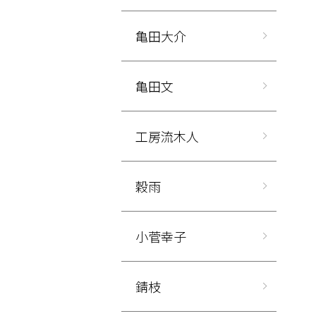
亀田大介
亀田文
工房流木人
穀雨
小菅幸子
錆枝