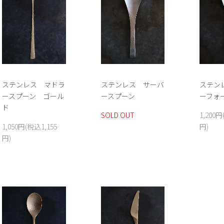
ステンレス マドラ
ステンレス サーバ
ステン
ースプーン ゴール
ースプーン
ーフォ
ド
SOLD OUT
1,200円
1,050円(税込1,155
円)
円)