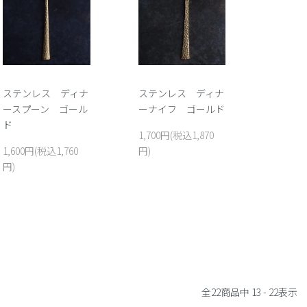
ステンレス ディナ
ステンレス ディナ
ースプーン ゴール
ーナイフ ゴールド
ド
1,700円(税込1,870
1,600円(税込1,760
円)
円)
全
22
商品中
13 - 22
表示