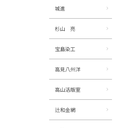
城進
杉山 亮
宝島染工
高見八州洋
高山活版室
辻和金網