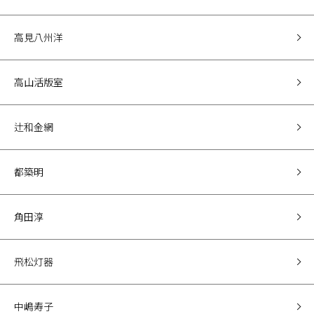
高見八州洋
高山活版室
辻和金網
都築明
角田淳
飛松灯器
中嶋寿子