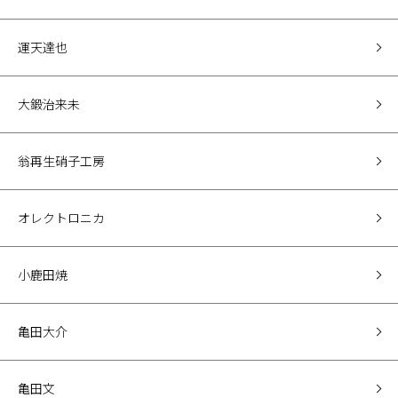
運天達也
大鍛治来未
翁再生硝子工房
オレクトロニカ
小鹿田焼
亀田大介
亀田文