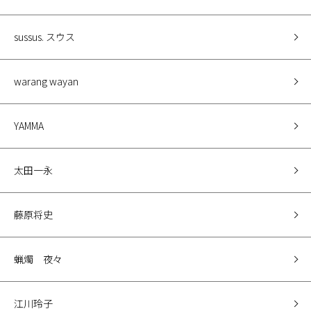
sussus. スウス
warang wayan
YAMMA
太田一永
藤原将史
蝋燭 夜々
江川玲子