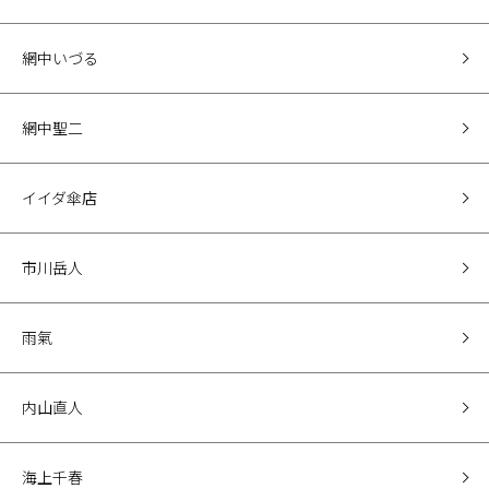
網中いづる
網中聖二
イイダ傘店
市川岳人
雨氣
内山直人
海上千春