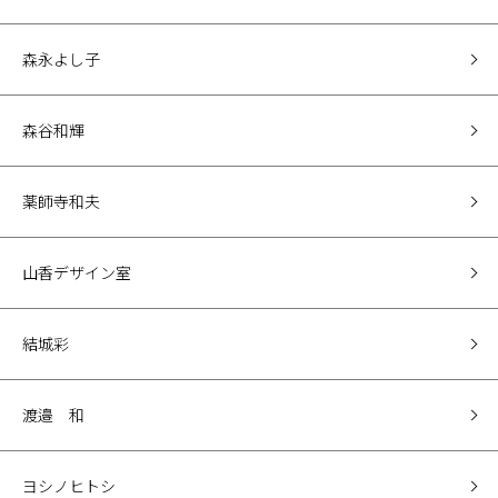
森永よし子
森谷和輝
薬師寺和夫
山香デザイン室
結城彩
渡邉 和
ヨシノヒトシ