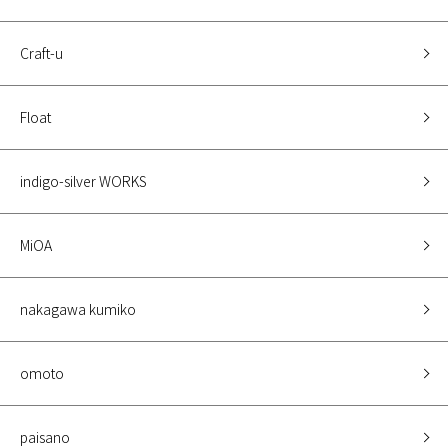
Craft-u
Float
indigo-silver WORKS
MiOA
nakagawa kumiko
omoto
paisano