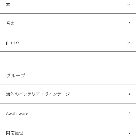
本
音楽
p u n o
グループ
海外のインテリア・ヴインテージ
Awabi ware
阿南維也