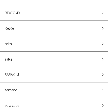
RE=COMB
RetRe
reimi
safuji
SARAXJIJI
semeno
sola cube