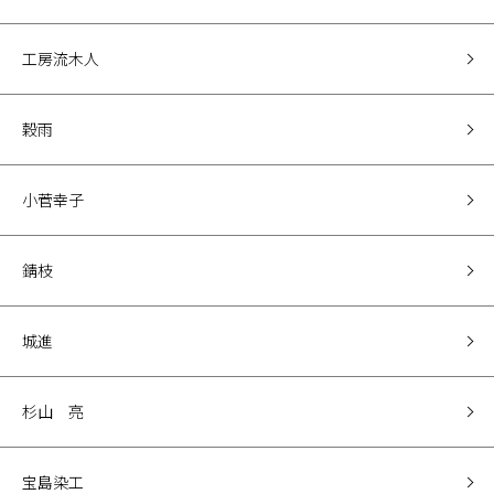
工房流木人
穀雨
小菅幸子
錆枝
城進
杉山 亮
宝島染工