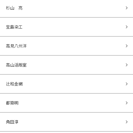
杉山 亮
宝島染工
高見八州洋
高山活版室
辻和金網
都築明
角田淳