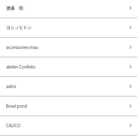
渡邉 和
ヨシノヒトシ
accessories mau
atelier Confeito
admi
Bowl pond
CALICO