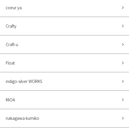
coeur ya.
Crafty
Craft-u
Float
indigo-silver WORKS
MiOA
nakagawa kumiko