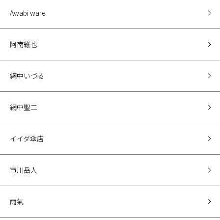
Awabi ware
阿南維也
網中いづる
網中聖二
イイダ傘店
市川岳人
雨氣