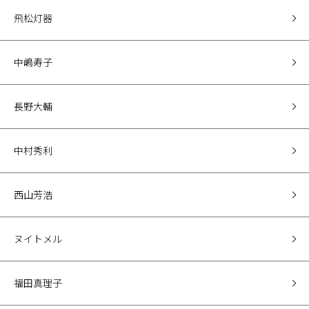
飛松灯器
中嶋寿子
長野大輔
中村秀利
西山芳浩
ヌイトメル
福田真理子