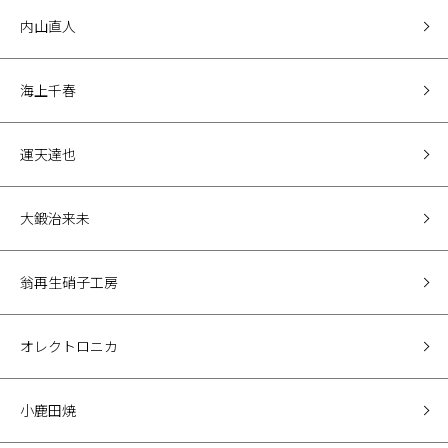
内山直人
海上千春
運天達也
大鍛治来未
翁再生硝子工房
オレクトロニカ
小鹿田焼