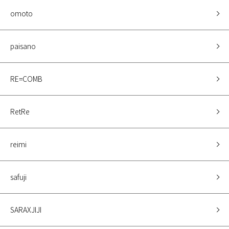
omoto
paisano
RE=COMB
RetRe
reimi
safuji
SARAXJIJI