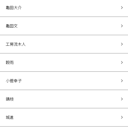
亀田大介
亀田文
工房流木人
穀雨
小菅幸子
錆枝
城進