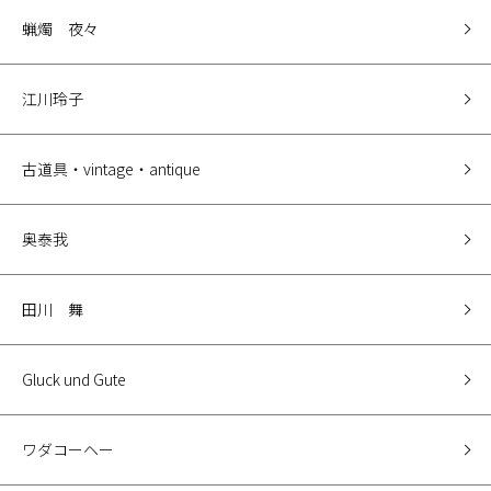
蝋燭 夜々
江川玲子
古道具・vintage・antique
奥泰我
田川 舞
Gluck und Gute
ワダコーヘー