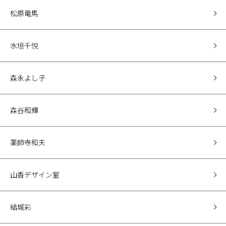
松原竜馬
水垣千悦
森永よし子
森谷和輝
薬師寺和夫
山香デザイン室
結城彩