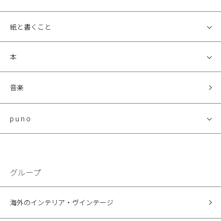
紙と書くこと
本
音楽
p u n o
グループ
海外のインテリア・ヴインテージ