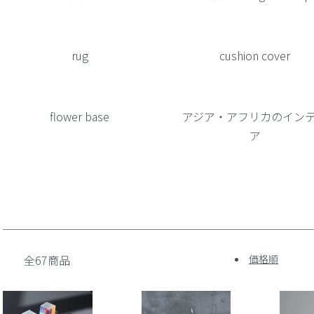
rug
cushion cover
flower base
アジア・アフリカのイン
ア
全67商品
価格順