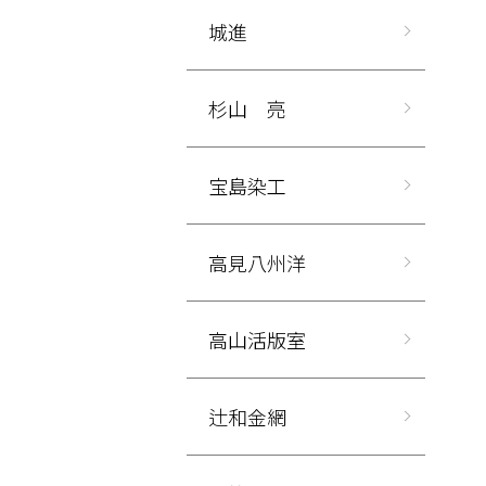
城進
杉山 亮
宝島染工
高見八州洋
高山活版室
辻和金網