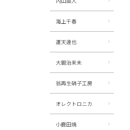
内山直人
海上千春
運天達也
大鍛治来未
翁再生硝子工房
オレクトロニカ
小鹿田焼