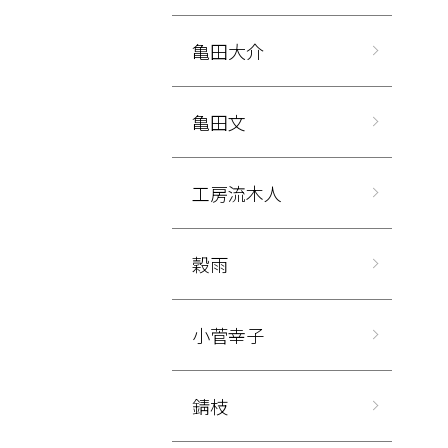
亀田大介
亀田文
工房流木人
穀雨
小菅幸子
錆枝