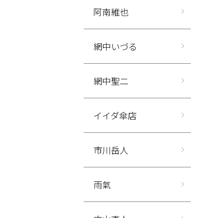
阿南維也
網中いづる
網中聖二
イイダ傘店
市川岳人
雨氣