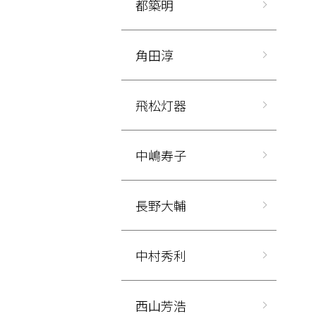
都築明
角田淳
飛松灯器
中嶋寿子
長野大輔
中村秀利
西山芳浩