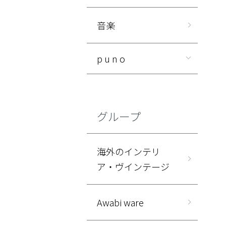
音楽
p u n o
グループ
海外のインテリ
ア・ヴインテージ
Awabi ware