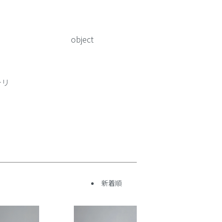
object
テリ
新着順