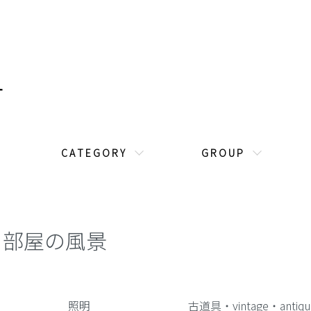
C A T E G O R Y
G R O U P
部屋の風景
カテゴリー一覧
照明
古道具・vintage・antiqu