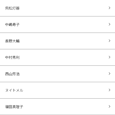
飛松灯器
中嶋寿子
長野大輔
中村秀利
西山芳浩
ヌイトメル
福田真理子