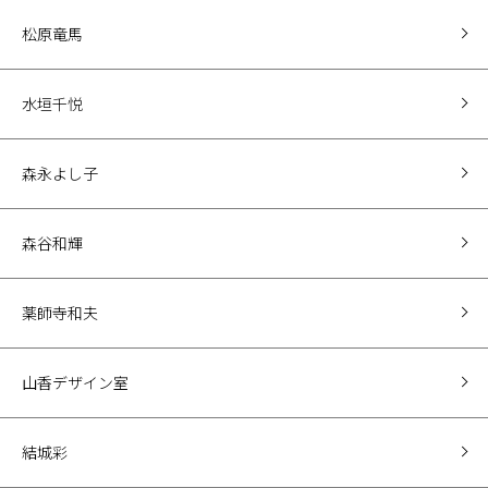
松原竜馬
水垣千悦
森永よし子
森谷和輝
薬師寺和夫
山香デザイン室
結城彩