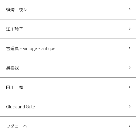
蝋燭 夜々
江川玲子
古道具・vintage・antique
奥泰我
田川 舞
Gluck und Gute
ワダコーヘー