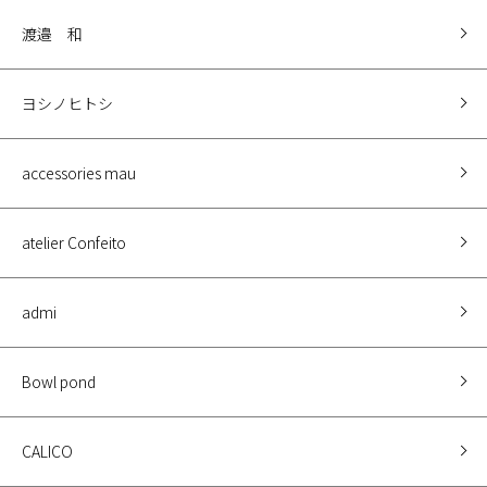
渡邉 和
ヨシノヒトシ
accessories mau
atelier Confeito
admi
Bowl pond
CALICO