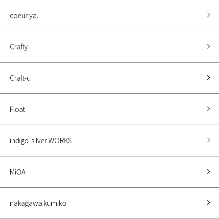
coeur ya.
Crafty
Craft-u
Float
indigo-silver WORKS
MiOA
nakagawa kumiko