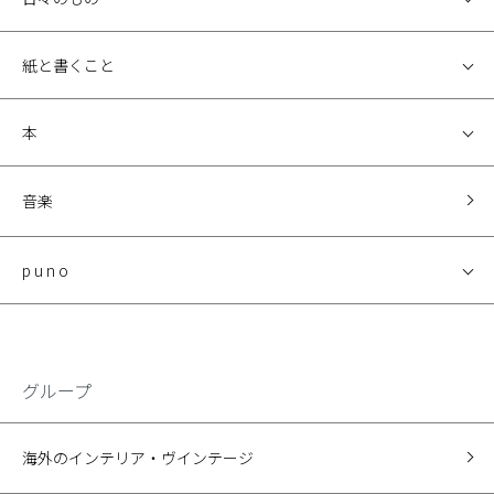
紙と書くこと
本
音楽
p u n o
グループ
海外のインテリア・ヴインテージ