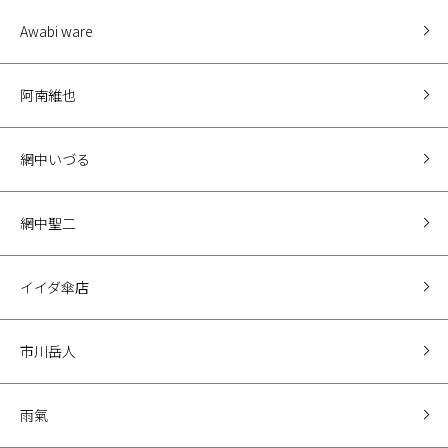
Awabi ware
阿南維也
網中いづる
網中聖二
イイダ傘店
市川岳人
雨氣