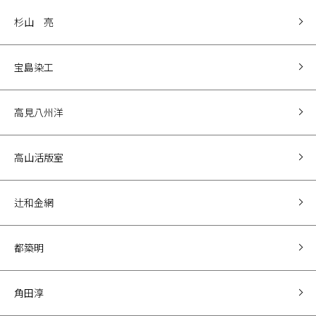
杉山 亮
宝島染工
高見八州洋
高山活版室
辻和金網
都築明
角田淳