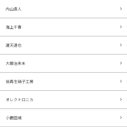
内山直人
海上千春
運天達也
大鍛治来未
翁再生硝子工房
オレクトロニカ
小鹿田焼