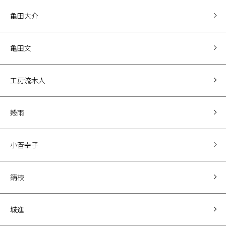
亀田大介
亀田文
工房流木人
穀雨
小菅幸子
錆枝
城進