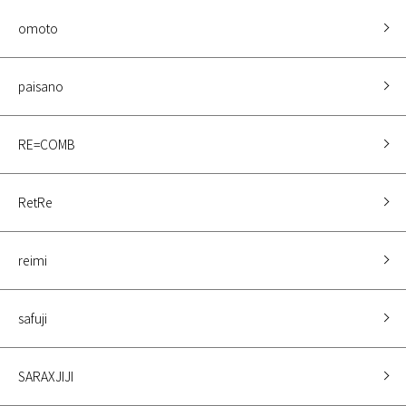
omoto
paisano
RE=COMB
RetRe
reimi
safuji
SARAXJIJI