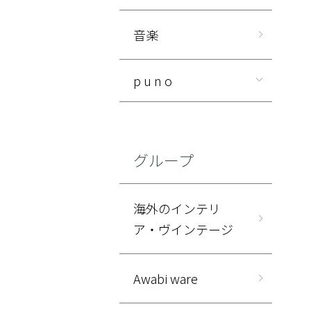
音楽
p u n o
グループ
海外のインテリ
ア・ヴインテージ
Awabi ware