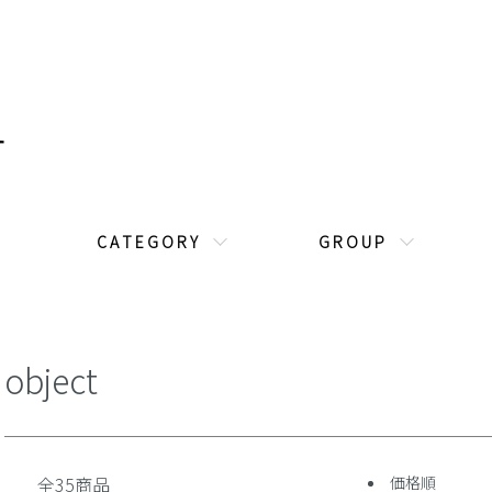
C A T E G O R Y
G R O U P
object
全35商品
価格順