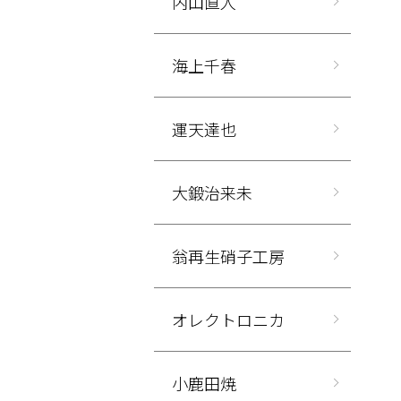
内山直人
海上千春
運天達也
大鍛治来未
翁再生硝子工房
オレクトロニカ
小鹿田焼