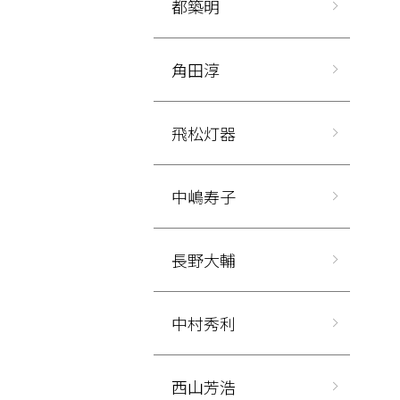
都築明
角田淳
飛松灯器
中嶋寿子
長野大輔
中村秀利
西山芳浩