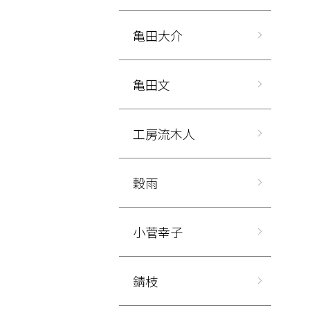
亀田大介
亀田文
工房流木人
穀雨
小菅幸子
錆枝