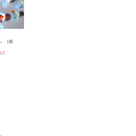
ム 1個
OUT