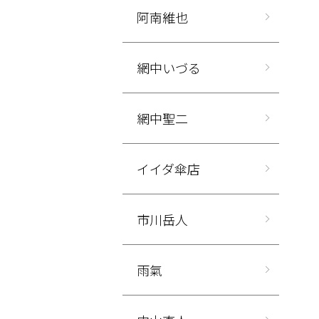
阿南維也
網中いづる
網中聖二
イイダ傘店
市川岳人
雨氣