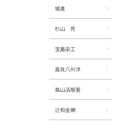
城進
杉山 亮
宝島染工
高見八州洋
高山活版室
辻和金網