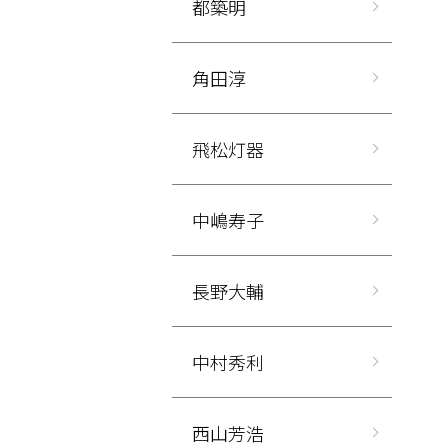
都築明
角田淳
飛松灯器
中嶋寿子
長野大輔
中村秀利
西山芳浩