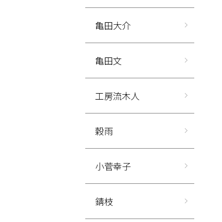
亀田大介
亀田文
工房流木人
穀雨
小菅幸子
錆枝