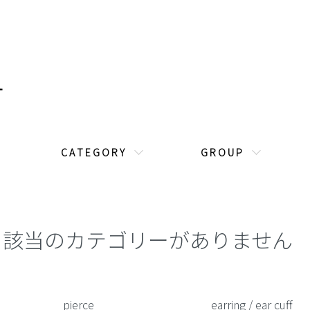
C A T E G O R Y
G R O U P
該当のカテゴリーがありません
カテゴリー一覧
pierce
earring / ear cuff