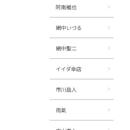
阿南維也
網中いづる
網中聖二
イイダ傘店
市川岳人
雨氣