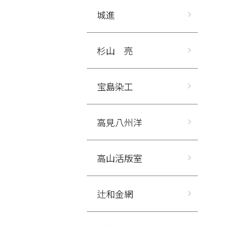
城進
杉山 亮
宝島染工
高見八州洋
高山活版室
辻和金網