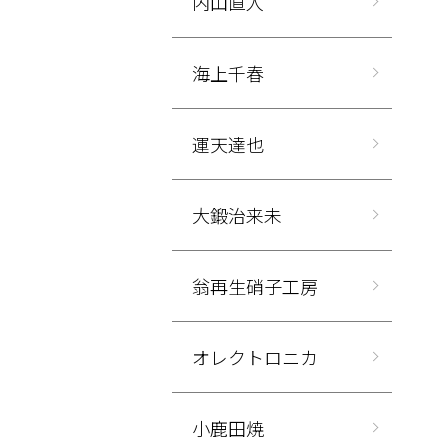
内山直人
海上千春
運天達也
大鍛治来未
翁再生硝子工房
オレクトロニカ
小鹿田焼