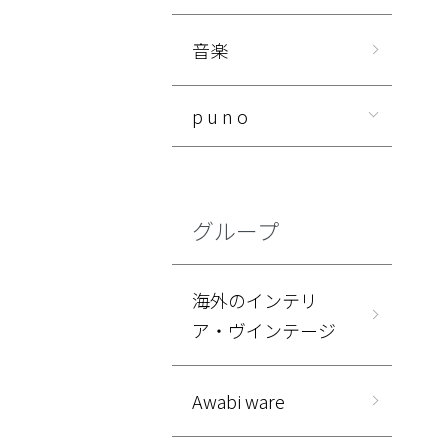
音楽
p u n o
グループ
海外のインテリ
ア・ヴインテージ
Awabi ware