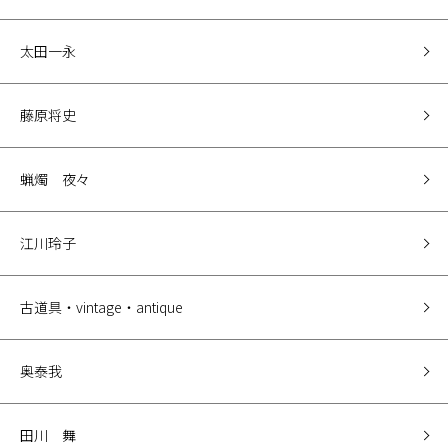
太田一永
藤原将史
蝋燭 夜々
江川玲子
古道具・vintage・antique
奥泰我
田川 舞