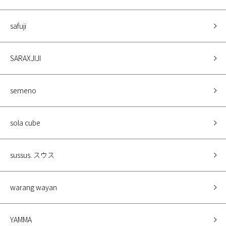
safuji
SARAXJIJI
semeno
sola cube
sussus. スウス
warang wayan
YAMMA