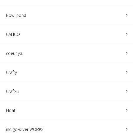
Bowl pond
CALICO
coeur ya.
Crafty
Craft-u
Float
indigo-silver WORKS