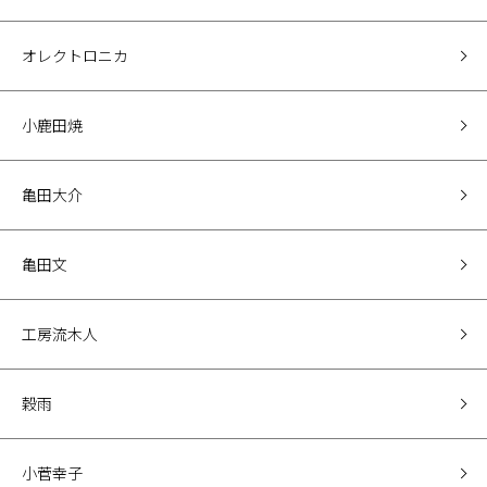
オレクトロニカ
小鹿田焼
亀田大介
亀田文
工房流木人
穀雨
小菅幸子