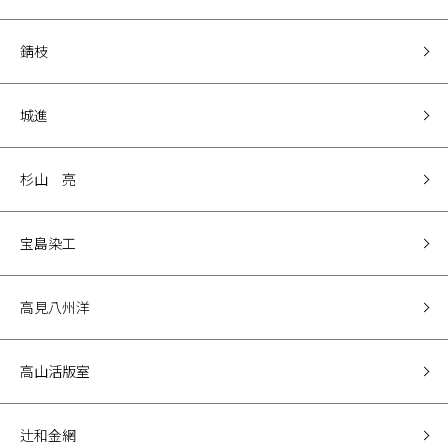
錆枝
城進
杉山 亮
宝島染工
高見八州洋
高山活版室
辻和金網