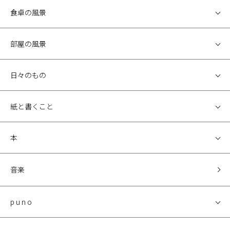
食卓の風景
部屋の風景
日々のもの
紙と書くこと
本
音楽
p u n o