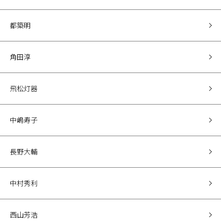
都築明
角田淳
飛松灯器
中嶋寿子
長野大輔
中村秀利
西山芳浩