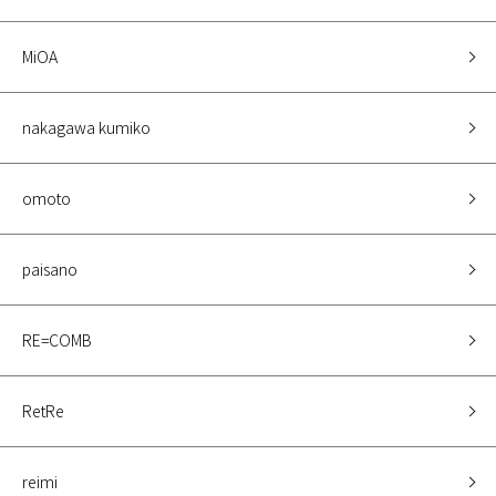
MiOA
nakagawa kumiko
omoto
paisano
RE=COMB
RetRe
reimi