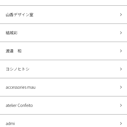
山香デザイン室
結城彩
渡邉 和
ヨシノヒトシ
accessories mau
atelier Confeito
admi