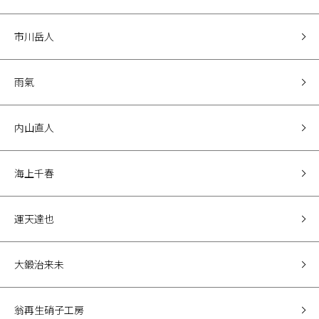
市川岳人
雨氣
内山直人
海上千春
運天達也
大鍛治来未
翁再生硝子工房