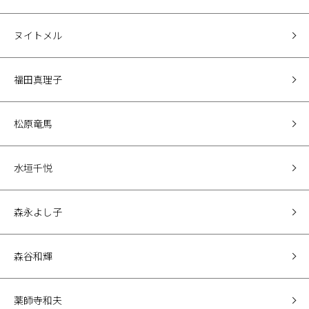
ヌイトメル
福田真理子
松原竜馬
水垣千悦
森永よし子
森谷和輝
薬師寺和夫