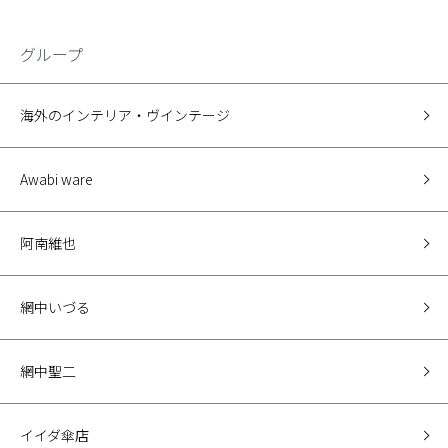
グループ
海外のインテリア・ヴインテージ
Awabi ware
阿南維也
網中いづる
網中聖二
イイダ傘店