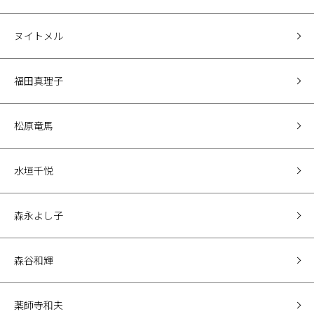
ヌイトメル
福田真理子
松原竜馬
水垣千悦
森永よし子
森谷和輝
薬師寺和夫