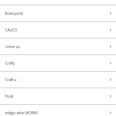
Bowl pond
CALICO
coeur ya.
Crafty
Craft-u
Float
indigo-silver WORKS