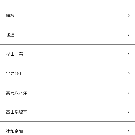
錆枝
城進
杉山 亮
宝島染工
高見八州洋
高山活版室
辻和金網