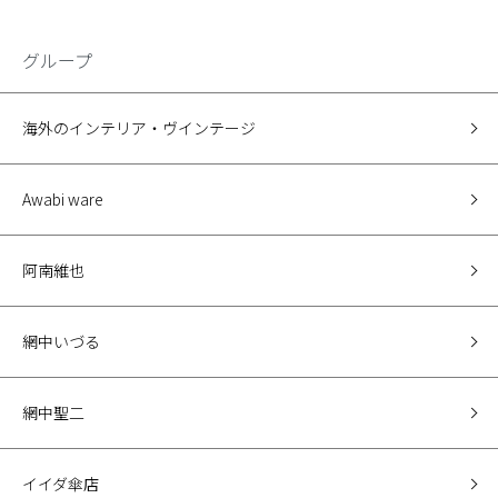
グループ
海外のインテリア・ヴインテージ
Awabi ware
阿南維也
網中いづる
網中聖二
イイダ傘店