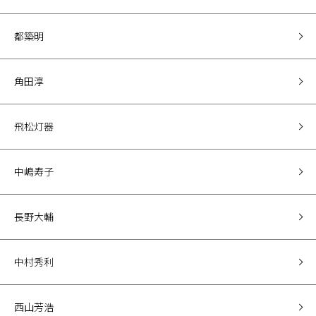
都築明
角田淳
飛松灯器
中嶋寿子
長野大輔
中村秀利
西山芳浩