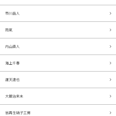
市川岳人
雨氣
内山直人
海上千春
運天達也
大鍛治来未
翁再生硝子工房