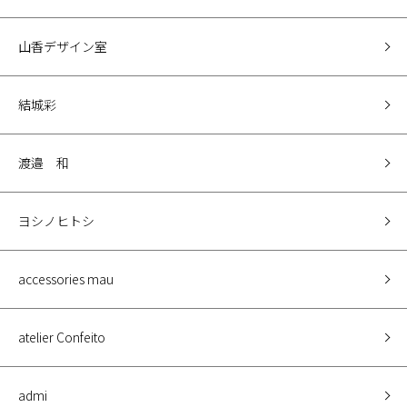
山香デザイン室
結城彩
渡邉 和
ヨシノヒトシ
accessories mau
atelier Confeito
admi