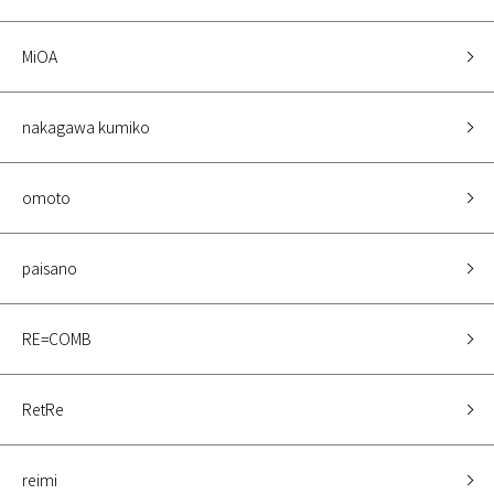
MiOA
nakagawa kumiko
omoto
paisano
RE=COMB
RetRe
reimi