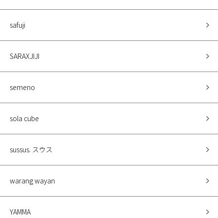
safuji
SARAXJIJI
semeno
sola cube
sussus. スウス
warang wayan
YAMMA