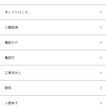
オレクトロニカ
小鹿田焼
亀田大介
亀田文
工房流木人
穀雨
小菅幸子