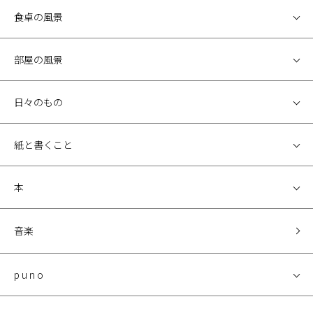
食卓の風景
部屋の風景
日々のもの
紙と書くこと
本
音楽
p u n o