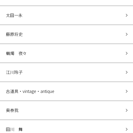
太田一永
藤原将史
蝋燭 夜々
江川玲子
古道具・vintage・antique
奥泰我
田川 舞