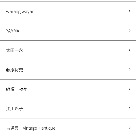
warang wayan
YAMMA
太田一永
藤原将史
蝋燭 夜々
江川玲子
古道具・vintage・antique