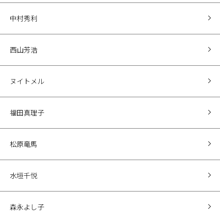
中村秀利
西山芳浩
ヌイトメル
福田真理子
松原竜馬
水垣千悦
森永よし子