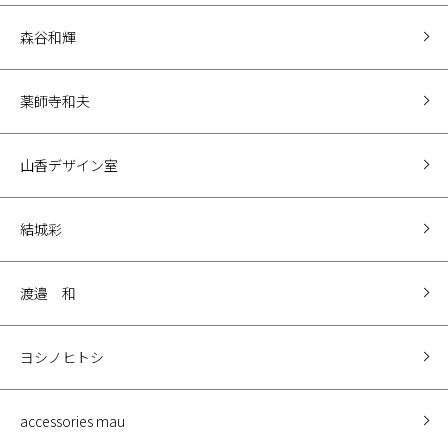
森谷和輝
薬師寺和夫
山香デザイン室
結城彩
渡邉 和
ヨシノヒトシ
accessories mau