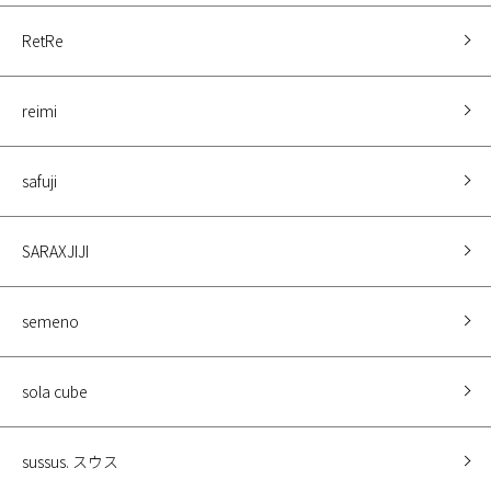
RetRe
reimi
safuji
SARAXJIJI
semeno
sola cube
sussus. スウス