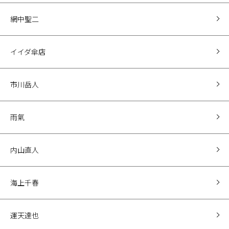
網中聖二
イイダ傘店
市川岳人
雨氣
内山直人
海上千春
運天達也