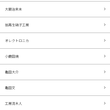
大鍛治来未
翁再生硝子工房
オレクトロニカ
小鹿田焼
亀田大介
亀田文
工房流木人