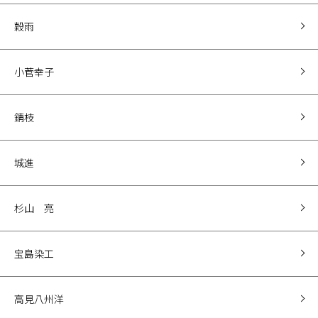
穀雨
小菅幸子
錆枝
城進
杉山 亮
宝島染工
高見八州洋