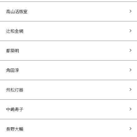
高山活版室
辻和金網
都築明
角田淳
飛松灯器
中嶋寿子
長野大輔