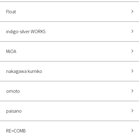
Float
indigo-silver WORKS
MiOA
nakagawa kumiko
omoto
paisano
RE=COMB