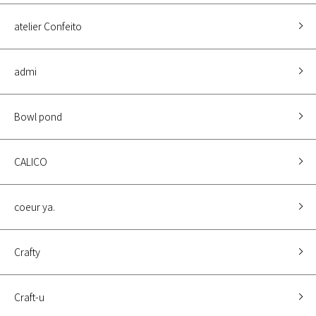
atelier Confeito
admi
Bowl pond
CALICO
coeur ya.
Crafty
Craft-u