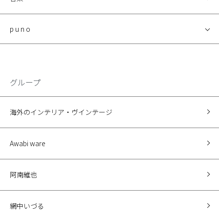
p u n o
グループ
海外のインテリア・ヴインテージ
Awabi ware
阿南維也
網中いづる