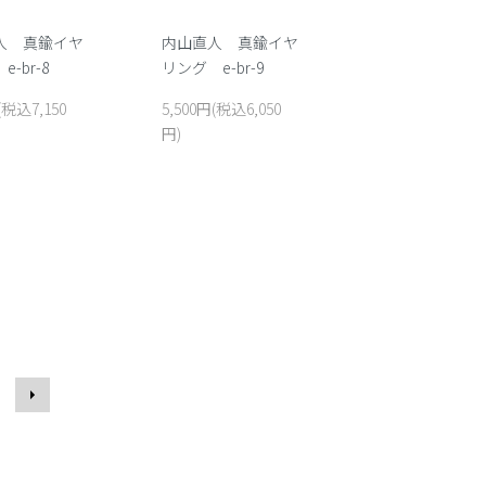
人 真鍮イヤ
内山直人 真鍮イヤ
-br-8
リング e-br-9
(税込7,150
5,500円(税込6,050
円)