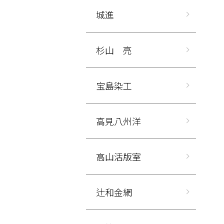
城進
杉山 亮
宝島染工
高見八州洋
高山活版室
辻和金網