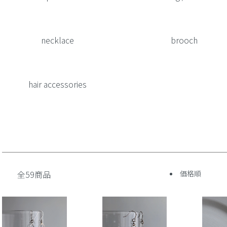
necklace
brooch
hair accessories
全59商品
価格順