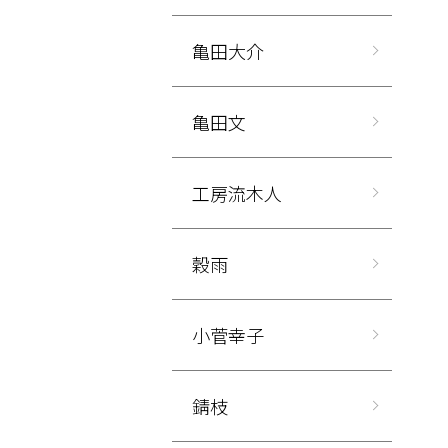
亀田大介
亀田文
工房流木人
穀雨
小菅幸子
錆枝