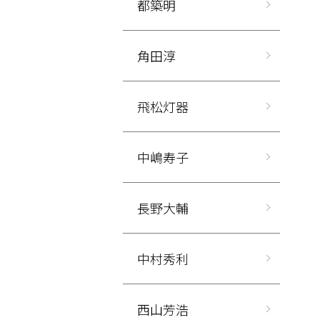
都築明
角田淳
飛松灯器
中嶋寿子
長野大輔
中村秀利
西山芳浩