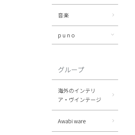
音楽
p u n o
グループ
海外のインテリ
ア・ヴインテージ
Awabi ware