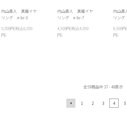
内山直人 真鍮イヤ
内山直人 真鍮イヤ
内山直
リング e-br-3
リング e-br-7
リング e
5,500円(税込6,050
4,500円(税込4,950
6,500円
円)
円)
円)
全
59
商品中
37 - 48
表示
1
2
3
4
5