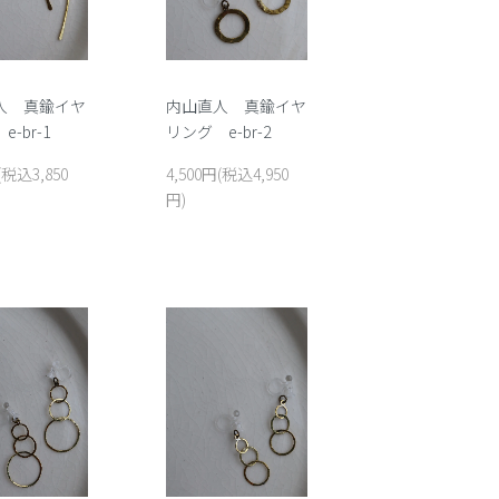
人 真鍮イヤ
内山直人 真鍮イヤ
-br-1
リング e-br-2
(税込3,850
4,500円(税込4,950
円)