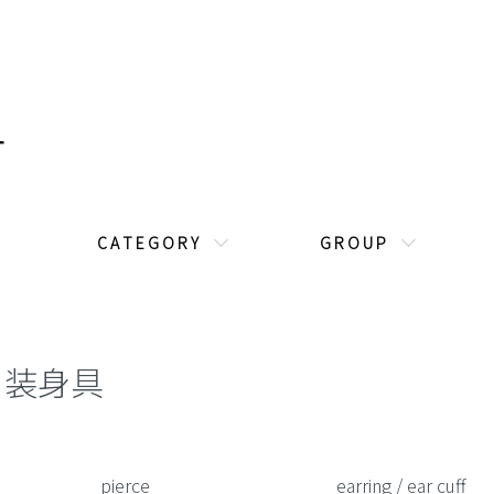
C A T E G O R Y
G R O U P
装身具
カテゴリー一覧
pierce
earring / ear cuff