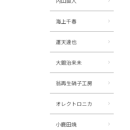
内山直人
海上千春
運天達也
大鍛治来未
翁再生硝子工房
オレクトロニカ
小鹿田焼