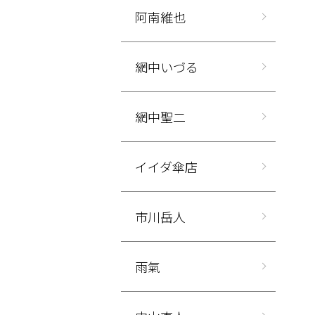
阿南維也
網中いづる
網中聖二
イイダ傘店
市川岳人
雨氣