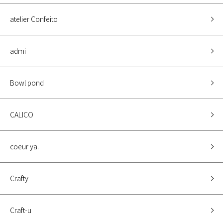
atelier Confeito
admi
Bowl pond
CALICO
coeur ya.
Crafty
Craft-u