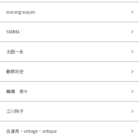
warang wayan
YAMMA
太田一永
藤原将史
蝋燭 夜々
江川玲子
古道具・vintage・antique