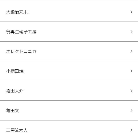
大鍛治来未
翁再生硝子工房
オレクトロニカ
小鹿田焼
亀田大介
亀田文
工房流木人