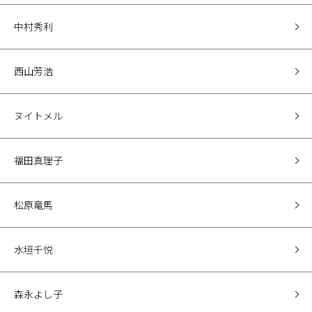
中村秀利
西山芳浩
ヌイトメル
福田真理子
松原竜馬
水垣千悦
森永よし子