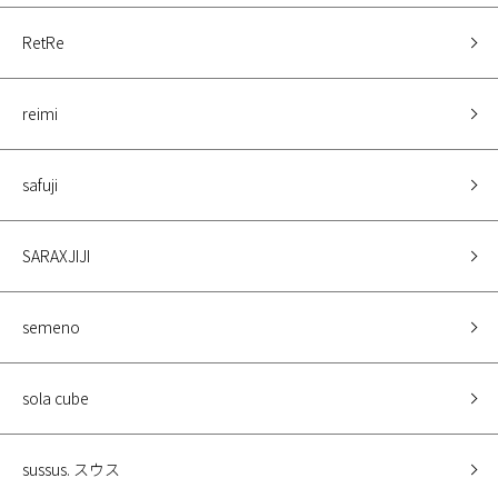
RetRe
reimi
safuji
SARAXJIJI
semeno
sola cube
sussus. スウス