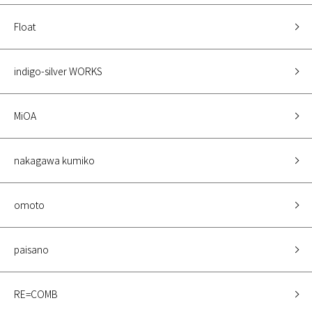
Float
indigo-silver WORKS
MiOA
nakagawa kumiko
omoto
paisano
RE=COMB