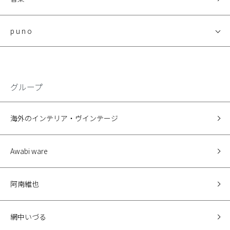
p u n o
グループ
海外のインテリア・ヴインテージ
Awabi ware
阿南維也
網中いづる