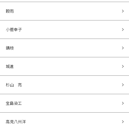
穀雨
小菅幸子
錆枝
城進
杉山 亮
宝島染工
高見八州洋