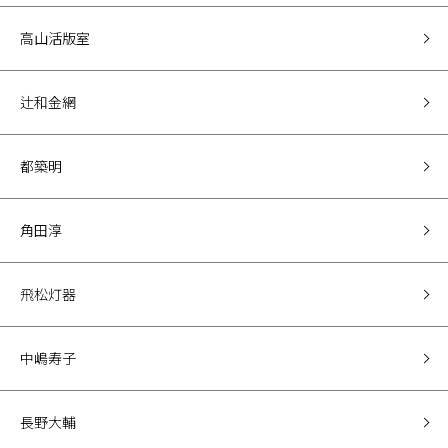
高山活版室
辻和金網
都築明
角田淳
飛松灯器
中嶋寿子
長野大輔