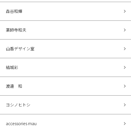
森谷和輝
薬師寺和夫
山香デザイン室
結城彩
渡邉 和
ヨシノヒトシ
accessories mau