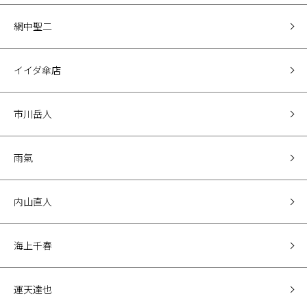
網中聖二
イイダ傘店
市川岳人
雨氣
内山直人
海上千春
運天達也