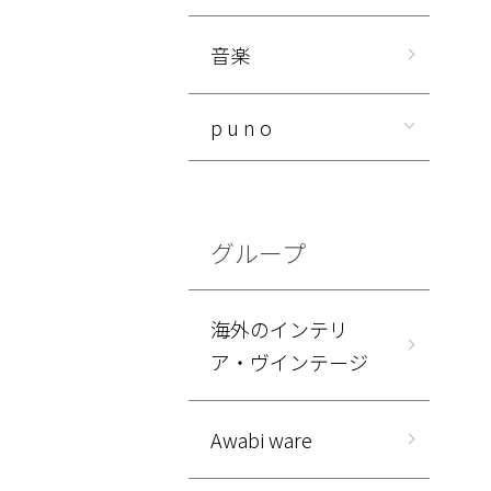
音楽
p u n o
グループ
海外のインテリ
ア・ヴインテージ
Awabi ware