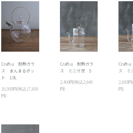
Craft-u 耐熱ガラ
Craft-u 耐熱ガラ
Craft
ス まんまるポッ
ス ミニ汁次 S
ス ミ
ト 1.0L
2,400円(税込2,640
2,600円
16,000円(税込17,600
円)
円)
円)