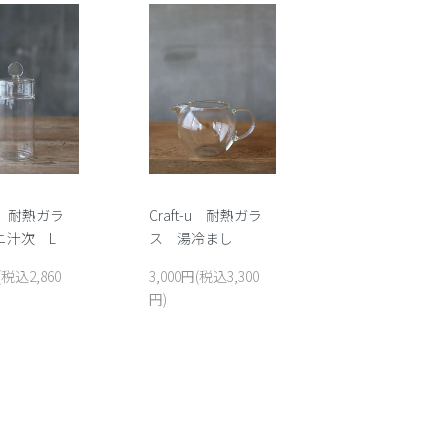
-u 耐熱ガラ
Craft-u 耐熱ガラ
ニ汁次 L
ス 湯冷まし
(税込2,860
3,000円(税込3,300
円)