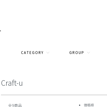
C A T E G O R Y
G R O U P
Craft-u
全9商品
価格順