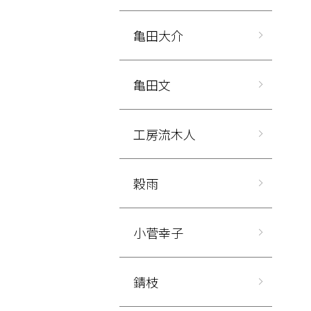
亀田大介
亀田文
工房流木人
穀雨
小菅幸子
錆枝