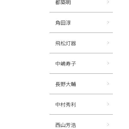
都築明
角田淳
飛松灯器
中嶋寿子
長野大輔
中村秀利
西山芳浩