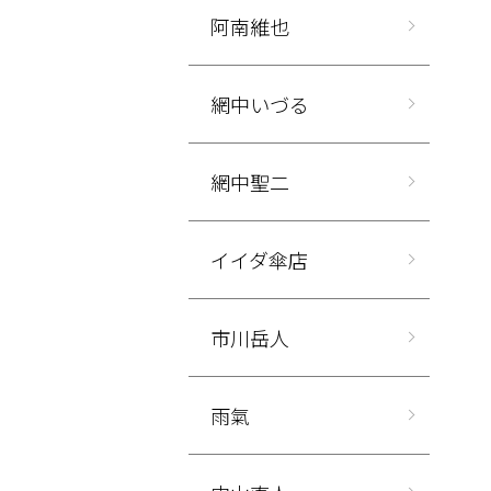
阿南維也
網中いづる
網中聖二
イイダ傘店
市川岳人
雨氣