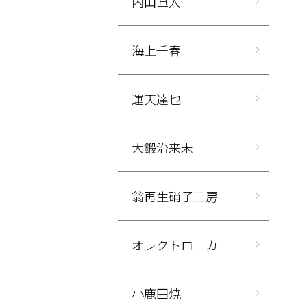
内山直人
海上千春
運天達也
大鍛治来未
翁再生硝子工房
オレクトロニカ
小鹿田焼