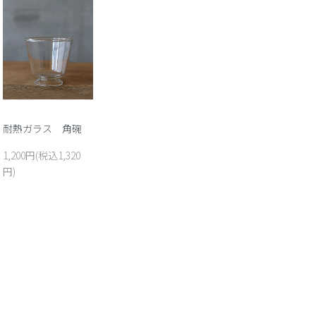
耐熱ガラス 角碗
1,200円(税込1,320
円)