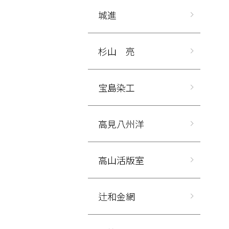
城進
杉山 亮
宝島染工
高見八州洋
高山活版室
辻和金網