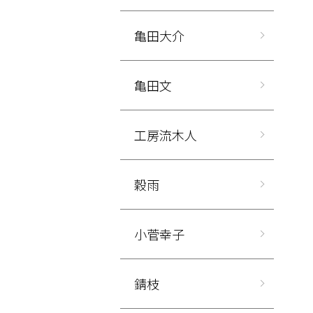
亀田大介
亀田文
工房流木人
穀雨
小菅幸子
錆枝