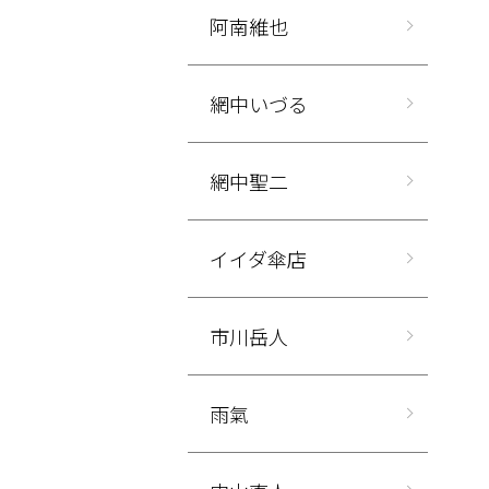
阿南維也
網中いづる
網中聖二
イイダ傘店
市川岳人
雨氣