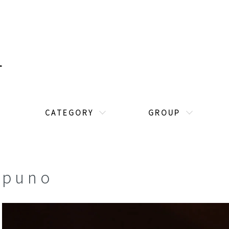
C A T E G O R Y
G R O U P
p u n o