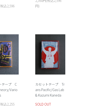
2,360円(税込2,596
(税込2,596
円)
トテープ C
カセットテープ Tr
heory/Vario
ans Pacific/Gas Lab
sts
& Kazumi Kaneda
(税込2,255
SOLD OUT