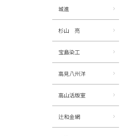
城進
杉山 亮
宝島染工
高見八州洋
高山活版室
辻和金網