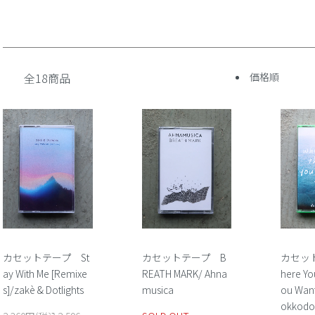
全18商品
価格順
カセットテープ St
カセットテープ B
カセッ
ay With Me [Remixe
REATH MARK/ Ahna
here Yo
s]/zakè & Dotlights
musica
ou Wan
okkodo