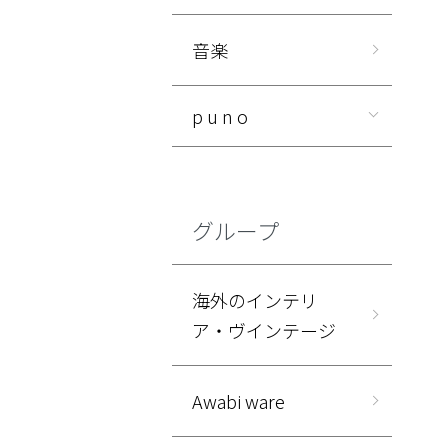
音楽
p u n o
グループ
海外のインテリ
ア・ヴインテージ
Awabi ware