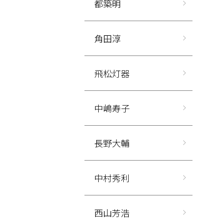
都築明
角田淳
飛松灯器
中嶋寿子
長野大輔
中村秀利
西山芳浩