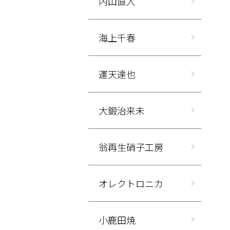
内山直人
海上千春
運天達也
大鍛治来未
翁再生硝子工房
オレクトロニカ
小鹿田焼