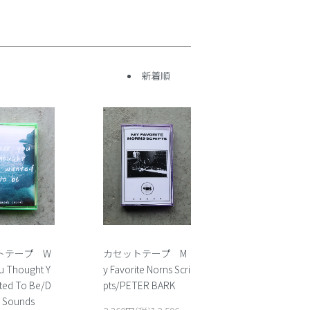
新着順
トテープ W
カセットテープ M
u Thought Y
y Favorite Norns Scri
ted To Be/D
pts/PETER BARK
 Sounds