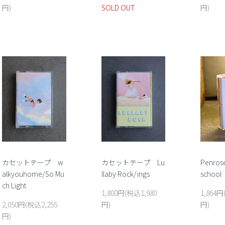
円)
SOLD OUT
円)
カセットテープ w
カセットテープ Lu
Penrose
alkyouhome/So Mu
llaby Rock/ings
school
ch Light
1,800円(税込1,980
1,864円
2,050円(税込2,255
円)
円)
円)