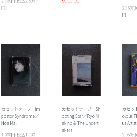
2,360円(税込2,596
SOLD OUT
円)
2,360円
円)
カセットテープ Im
カセットテープ Sh
カセッ
postor Syndrome／
ooting Star／Ryo M
olour T
Noa Mal
akino & The Undert
us Arti
akers
1,000円(税込1,100
2,050円