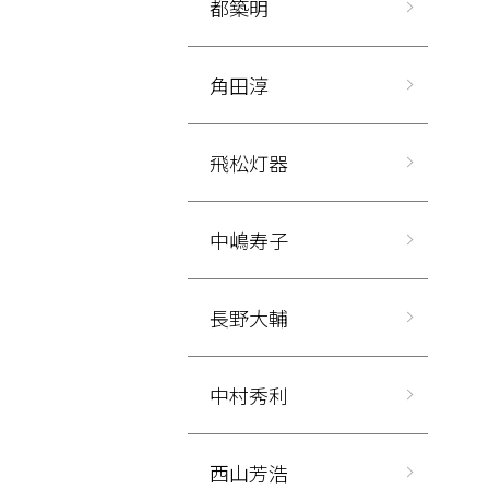
都築明
角田淳
飛松灯器
中嶋寿子
長野大輔
中村秀利
西山芳浩