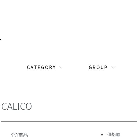
C A T E G O R Y
G R O U P
CALICO
全3商品
価格順