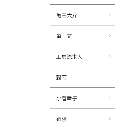
亀田大介
亀田文
工房流木人
穀雨
小菅幸子
錆枝