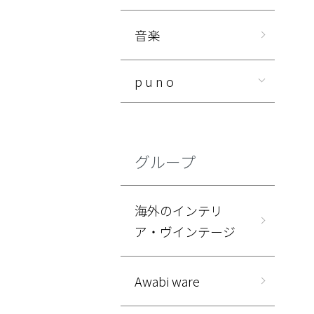
音楽
p u n o
グループ
海外のインテリ
ア・ヴインテージ
Awabi ware