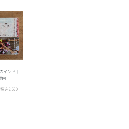
COのインド手
案内
(税込2,530