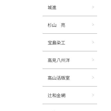
城進
杉山 亮
宝島染工
高見八州洋
高山活版室
辻和金網