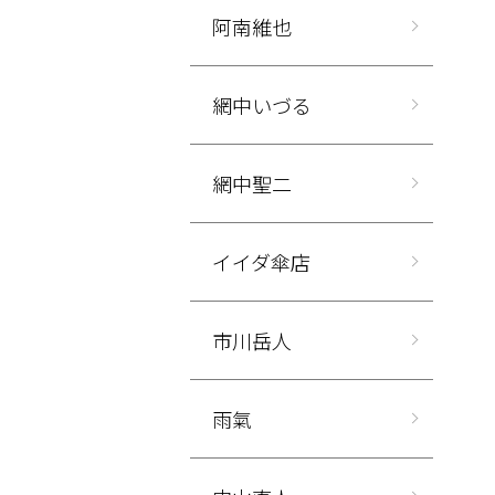
阿南維也
網中いづる
網中聖二
イイダ傘店
市川岳人
雨氣