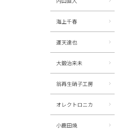
内山直人
海上千春
運天達也
大鍛治来未
翁再生硝子工房
オレクトロニカ
小鹿田焼