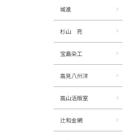
城進
杉山 亮
宝島染工
高見八州洋
高山活版室
辻和金網