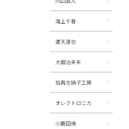
内山直人
海上千春
運天達也
大鍛治来未
翁再生硝子工房
オレクトロニカ
小鹿田焼