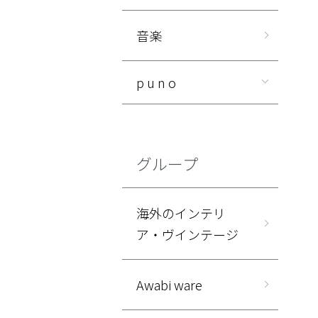
音楽
p u n o
グループ
海外のインテリ
ア・ヴインテージ
Awabi ware