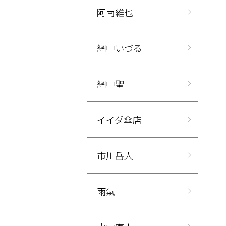
阿南維也
網中いづる
網中聖二
イイダ傘店
市川岳人
雨氣