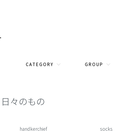
C A T E G O R Y
G R O U P
日々のもの
カテゴリー一覧
handkerchief
socks