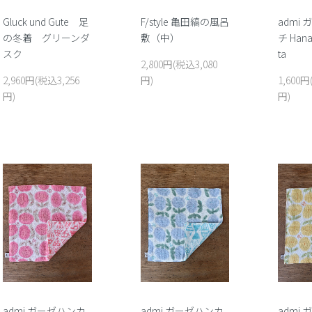
Gluck und Gute 足
F/style 亀田縞の風呂
admi
の冬着 グリーンダ
敷（中）
チ Han
スク
ta
2,800円(税込3,080
2,960円(税込3,256
円)
1,600円
円)
円)
admi ガーゼハンカ
admi ガーゼハンカ
admi