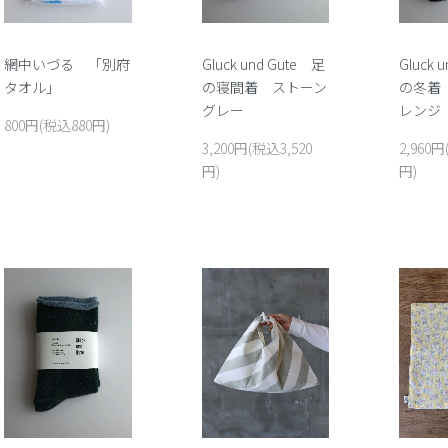
網中いづる 「別府
Gluck und Gute 足
Gluck 
タオル」
の寝間着 ストーン
の冬着
グレー
レンジ
800円(税込880円)
3,200円(税込3,520
2,960円
円)
円)