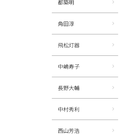
都築明
角田淳
飛松灯器
中嶋寿子
長野大輔
中村秀利
西山芳浩