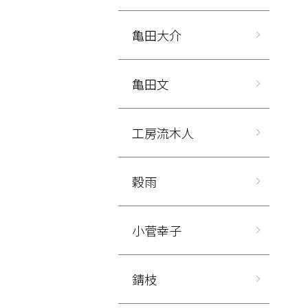
亀田大介
亀田文
工房流木人
穀雨
小菅幸子
錆枝