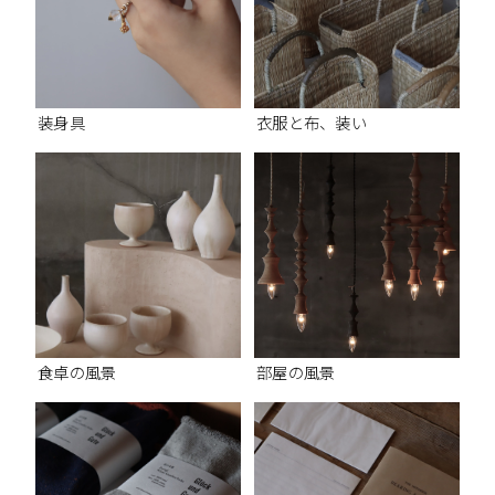
装身具
衣服と布、装い
食卓の風景
部屋の風景