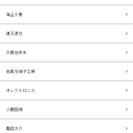
海上千春
運天達也
大鍛治来未
翁再生硝子工房
オレクトロニカ
小鹿田焼
亀田大介