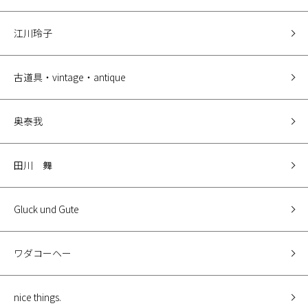
江川玲子
古道具・vintage・antique
奥泰我
田川 舞
Gluck und Gute
ワダコーヘー
nice things.