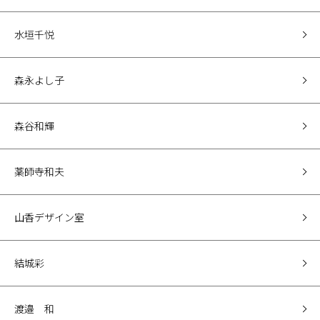
水垣千悦
森永よし子
森谷和輝
薬師寺和夫
山香デザイン室
結城彩
渡邉 和