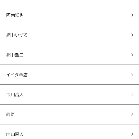
阿南維也
網中いづる
網中聖二
イイダ傘店
市川岳人
雨氣
内山直人