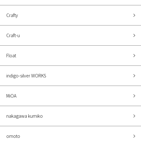
Crafty
Craft-u
Float
indigo-silver WORKS
MiOA
nakagawa kumiko
omoto