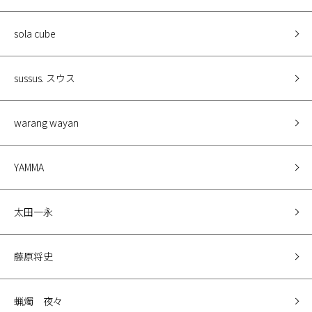
sola cube
sussus. スウス
warang wayan
YAMMA
太田一永
藤原将史
蝋燭 夜々