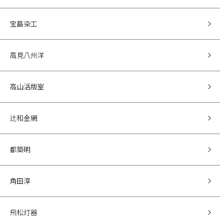
宝島染工
高見八州洋
高山活版室
辻和金網
都築明
角田淳
飛松灯器