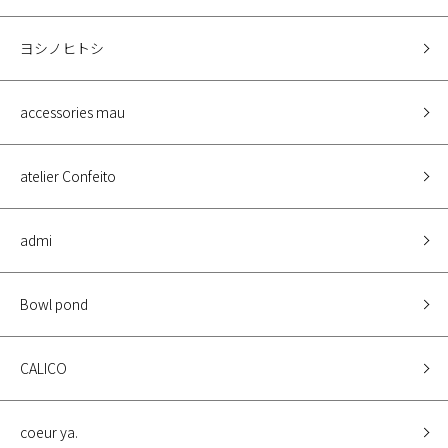
ヨシノヒトシ
accessories mau
atelier Confeito
admi
Bowl pond
CALICO
coeur ya.