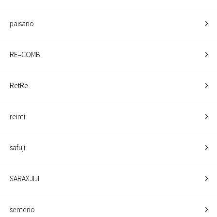
paisano
RE=COMB
RetRe
reimi
safuji
SARAXJIJI
semeno