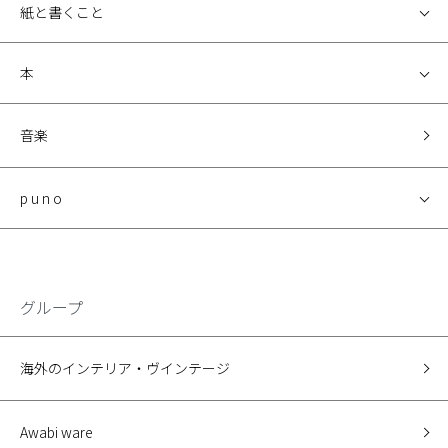
紙と書くこと
本
音楽
p u n o
グループ
海外のインテリア・ヴインテージ
Awabi ware