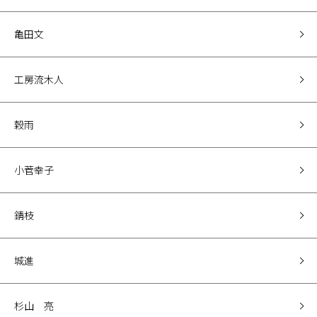
亀田文
工房流木人
穀雨
小菅幸子
錆枝
城進
杉山 亮