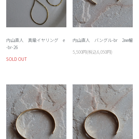
内山直人 真鍮イヤリング e
内山直人 バングル-br 2㎜幅
-br-26
5,500円(税込6,050円)
SOLD OUT