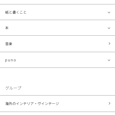
紙と書くこと
本
音楽
p u n o
グループ
海外のインテリア・ヴインテージ