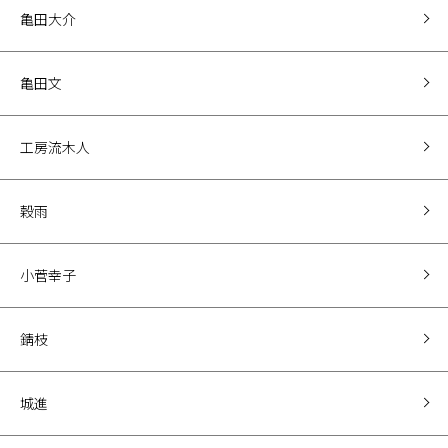
亀田大介
亀田文
工房流木人
穀雨
小菅幸子
錆枝
城進