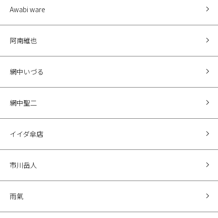
Awabi ware
阿南維也
網中いづる
網中聖二
イイダ傘店
市川岳人
雨氣