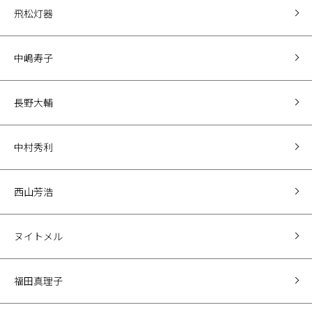
飛松灯器
中嶋寿子
長野大輔
中村秀利
西山芳浩
ヌイトメル
福田真理子