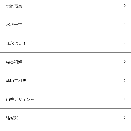
松原竜馬
水垣千悦
森永よし子
森谷和輝
薬師寺和夫
山香デザイン室
結城彩