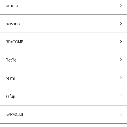
omoto
paisano
RE=COMB
RetRe
reimi
safuji
SARAXJIJI