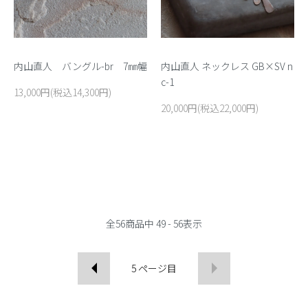
内山直人 バングル-br 7㎜幅
内山直人 ネックレス GB×SV n
c-1
13,000円(税込14,300円)
20,000円(税込22,000円)
全
56
商品中
49 - 56
表示
5
ページ目