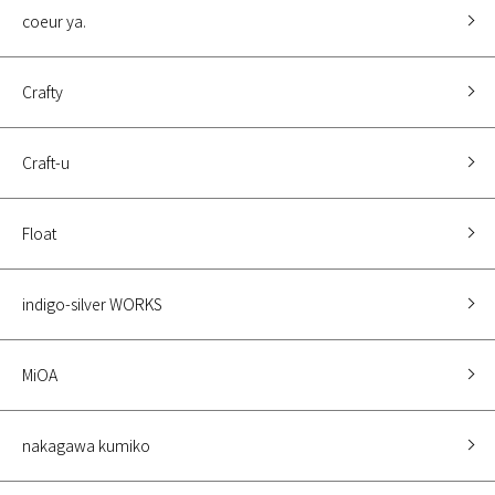
coeur ya.
Crafty
Craft-u
Float
indigo-silver WORKS
MiOA
nakagawa kumiko