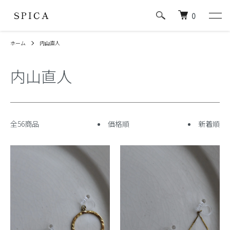
0
ホーム
内山直人
内山直人
全56商品
価格順
新着順