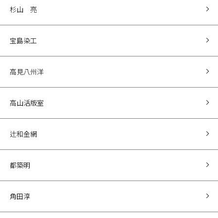
杉山 亮
宝島染工
高見八州洋
高山活版室
辻和金網
都築明
角田淳