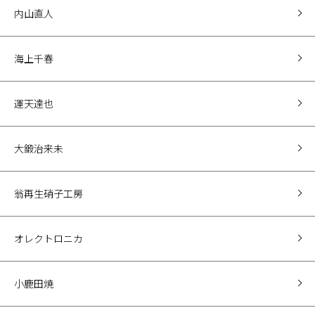
内山直人
海上千春
運天達也
大鍛治来未
翁再生硝子工房
オレクトロニカ
小鹿田焼