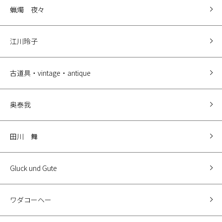
蝋燭 夜々
江川玲子
古道具・vintage・antique
奥泰我
田川 舞
Gluck und Gute
ワダコーヘー