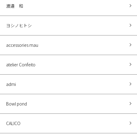
渡邉 和
ヨシノヒトシ
accessories mau
atelier Confeito
admi
Bowl pond
CALICO