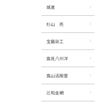
城進
杉山 亮
宝島染工
高見八州洋
高山活版室
辻和金網