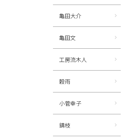
亀田大介
亀田文
工房流木人
穀雨
小菅幸子
錆枝