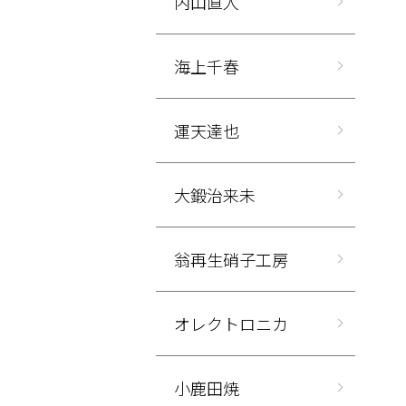
内山直人
海上千春
運天達也
大鍛治来未
翁再生硝子工房
オレクトロニカ
小鹿田焼