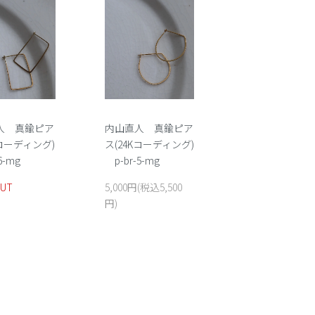
人 真鍮ピア
内山直人 真鍮ピア
Kコーディング)
ス(24Kコーディング)
6-mg
p-br-5-mg
OUT
5,000円(税込5,500
円)