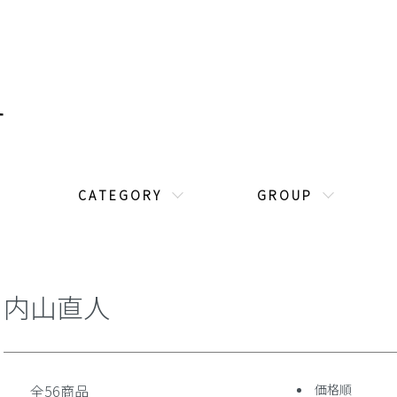
C A T E G O R Y
G R O U P
内山直人
全56商品
価格順