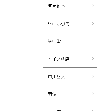
阿南維也
網中いづる
網中聖二
イイダ傘店
市川岳人
雨氣