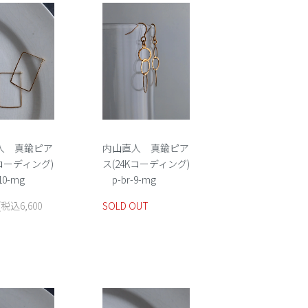
人 真鍮ピア
内山直人 真鍮ピア
Kコーディング)
ス(24Kコーディング)
10-mg
p-br-9-mg
(税込6,600
SOLD OUT