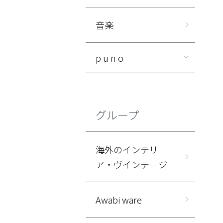
音楽
p u n o
グループ
海外のインテリ
ア・ヴインテージ
Awabi ware