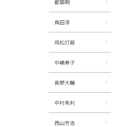
都築明
角田淳
飛松灯器
中嶋寿子
長野大輔
中村秀利
西山芳浩