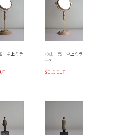
亮 卓上ミラ
杉山 亮 卓上ミラ
ー3
OUT
SOLD OUT