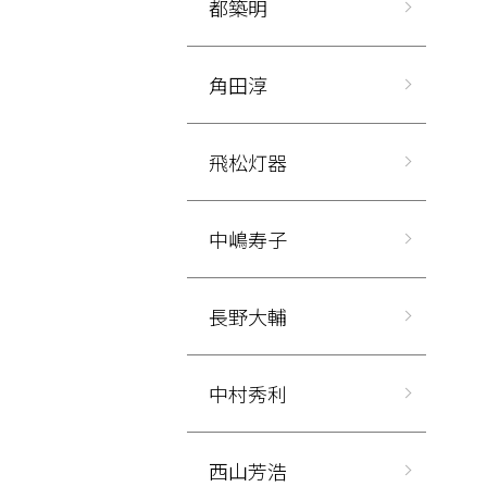
都築明
角田淳
飛松灯器
中嶋寿子
長野大輔
中村秀利
西山芳浩