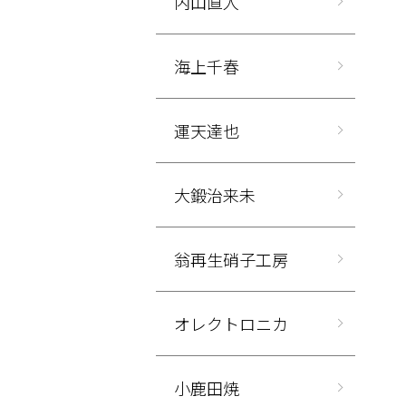
内山直人
海上千春
運天達也
大鍛治来未
翁再生硝子工房
オレクトロニカ
小鹿田焼