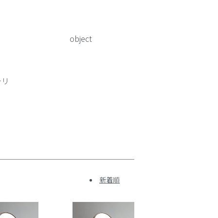
object
テリ
新着順