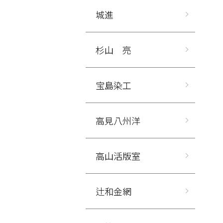
城進
杉山 亮
宝島染工
高見八州洋
高山活版室
辻和金網