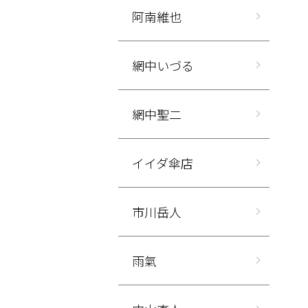
阿南維也
網中いづる
網中聖二
イイダ傘店
市川岳人
雨氣