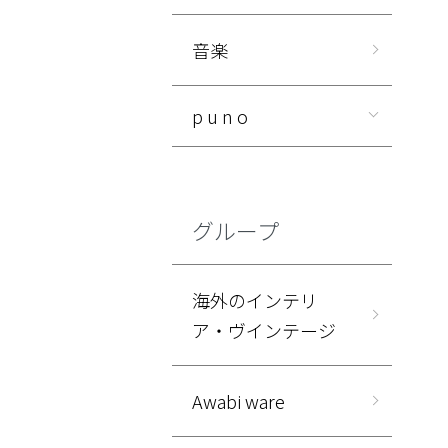
音楽
p u n o
グループ
海外のインテリ
ア・ヴインテージ
Awabi ware