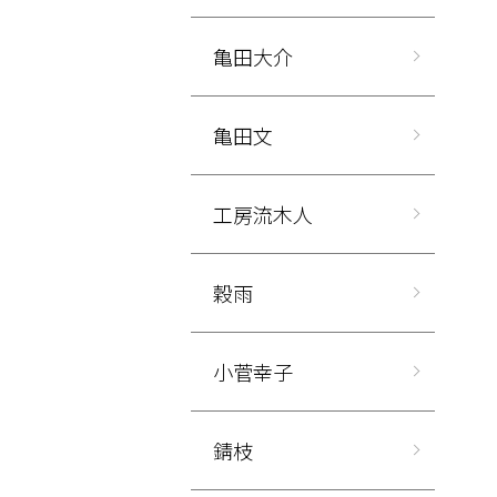
亀田大介
亀田文
工房流木人
穀雨
小菅幸子
錆枝