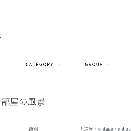
C A T E G O R Y
G R O U P
部屋の風景
カテゴリー一覧
照明
古道具・vintage・antiqu