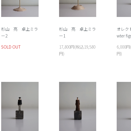
杉山 亮 卓上ミラ
杉山 亮 卓上ミラ
オレクト
ー2
ー1
wter fi
SOLD OUT
17,800円(税込19,580
6,000円
円)
円)