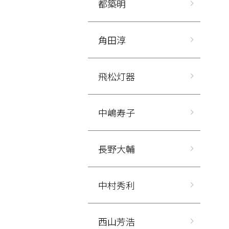
都築明
角田淳
飛松灯器
中嶋寿子
長野大輔
中村秀利
西山芳浩