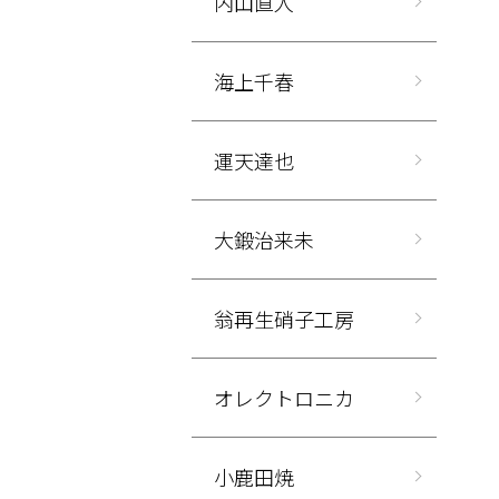
内山直人
海上千春
運天達也
大鍛治来未
翁再生硝子工房
オレクトロニカ
小鹿田焼