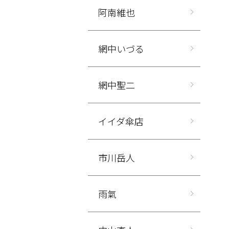
阿南維也
網中いづる
網中聖二
イイダ傘店
市川岳人
雨氣