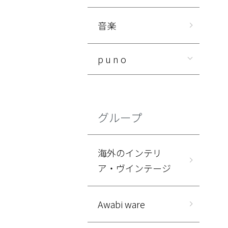
音楽
p u n o
グループ
海外のインテリ
ア・ヴインテージ
Awabi ware