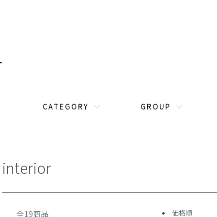
C A T E G O R Y
G R O U P
interior
全19商品
価格順