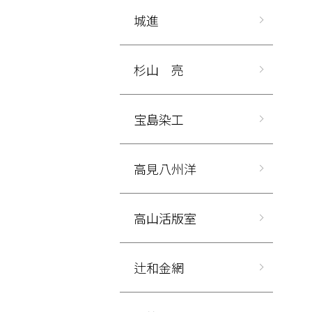
城進
杉山 亮
宝島染工
高見八州洋
高山活版室
辻和金網