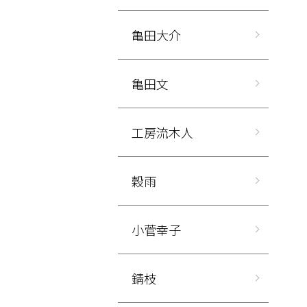
亀田大介
亀田文
工房流木人
穀雨
小菅幸子
錆枝