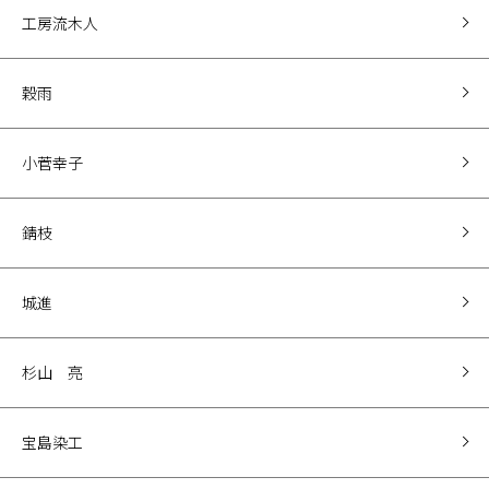
工房流木人
穀雨
小菅幸子
錆枝
城進
杉山 亮
宝島染工