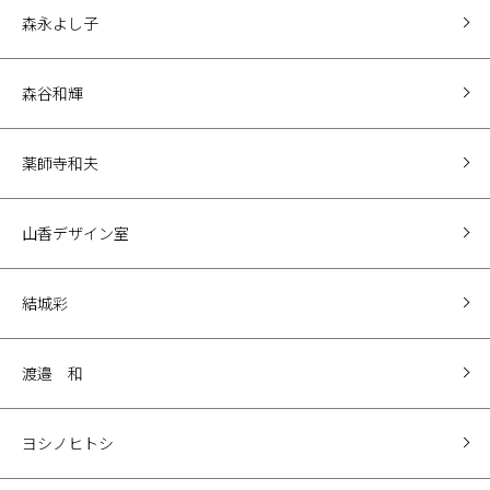
森永よし子
森谷和輝
薬師寺和夫
山香デザイン室
結城彩
渡邉 和
ヨシノヒトシ