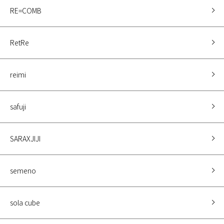
RE=COMB
RetRe
reimi
safuji
SARAXJIJI
semeno
sola cube