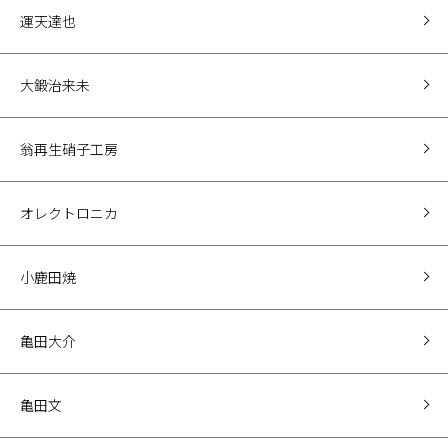
運天達也
大鍛治来未
翁再生硝子工房
オレクトロニカ
小鹿田焼
亀田大介
亀田文