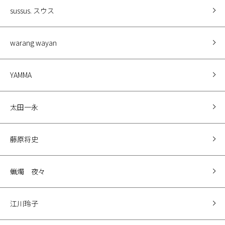
sussus. スウス
warang wayan
YAMMA
太田一永
藤原将史
蝋燭 夜々
江川玲子