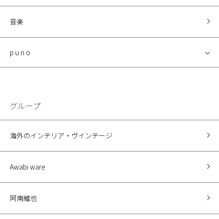
音楽
p u n o
グループ
海外のインテリア・ヴインテージ
Awabi ware
阿南維也