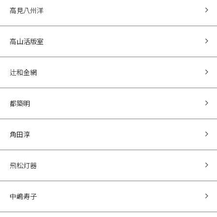
高見八州洋
高山活版室
辻和金網
都築明
角田淳
飛松灯器
中嶋寿子