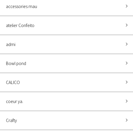
accessories mau
atelier Confeito
admi
Bowl pond
CALICO
coeur ya.
Crafty