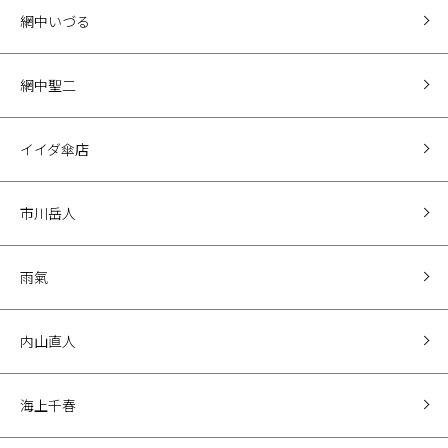
網中いづる
網中聖二
イイダ傘店
市川岳人
雨氣
内山直人
海上千春