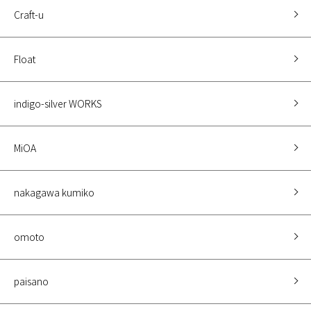
Craft-u
Float
indigo-silver WORKS
MiOA
nakagawa kumiko
omoto
paisano