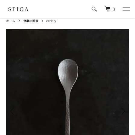
0
ホーム
食卓の風景
cutlery