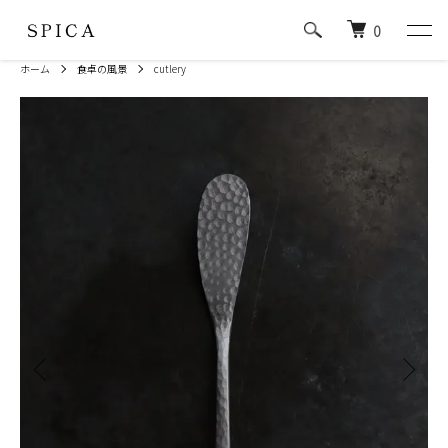
0
ホーム
食卓の風景
cutlery