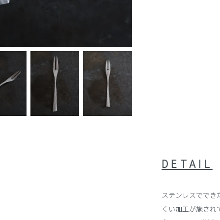
DETAIL
ステンレスででき
くい加工が施され