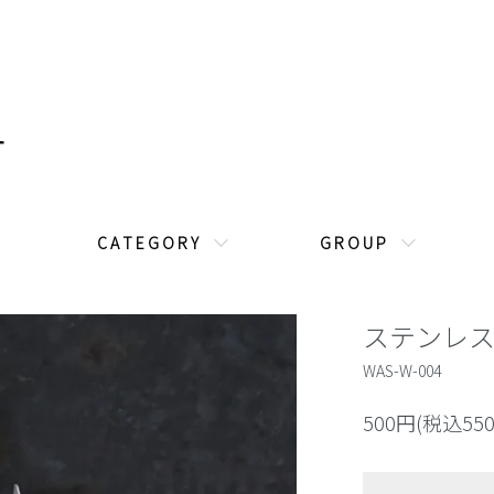
C A T E G O R Y
G R O U P
ステンレ
WAS-W-004
500円(税込55