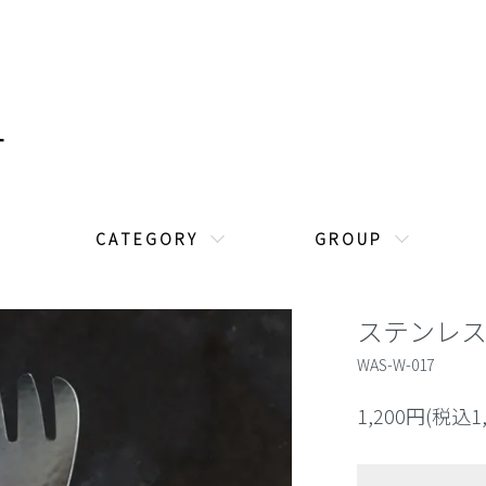
C A T E G O R Y
G R O U P
ステンレ
WAS-W-017
1,200円(税込1