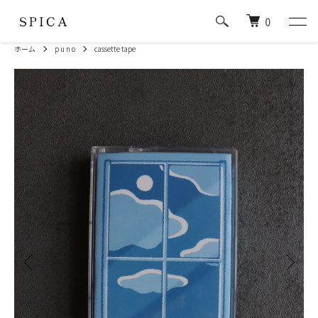
0
ホーム
p u n o
cassette tape