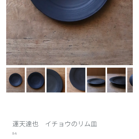
運天達也 イチョウのリム皿
8-A