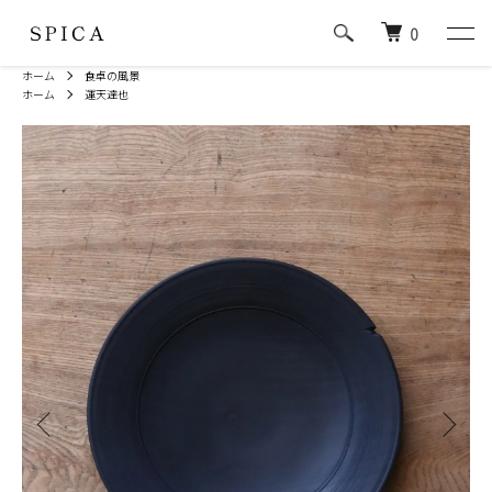
0
ホーム
食卓の風景
ホーム
運天達也