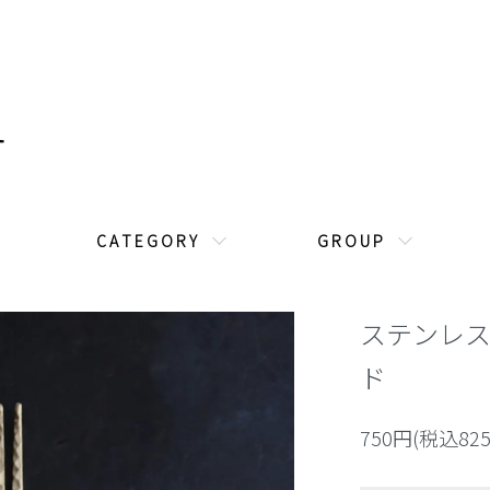
C A T E G O R Y
G R O U P
ステンレ
ド
750円(税込82