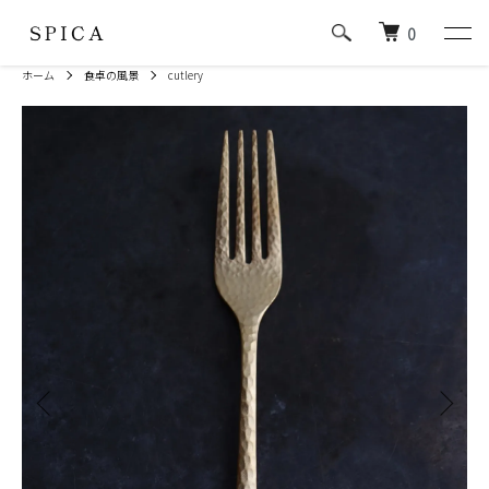
0
ホーム
食卓の風景
cutlery