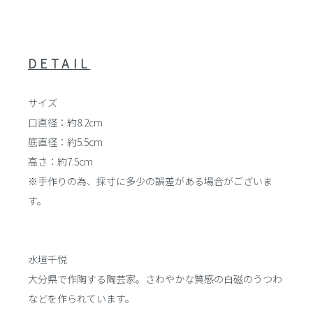
DETAIL
サイズ
口直径：約8.2cm
底直径：約5.5cm
高さ：約7.5cm
※手作りの為、採寸に多少の誤差がある場合がございま
す。
水垣千悦
大分県で作陶する陶芸家。さわやかな質感の白磁のうつわ
などを作られています。