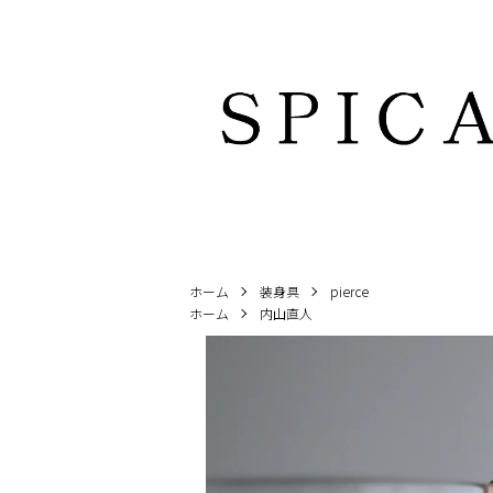
ホーム
装身具
pierce
ホーム
内山直人