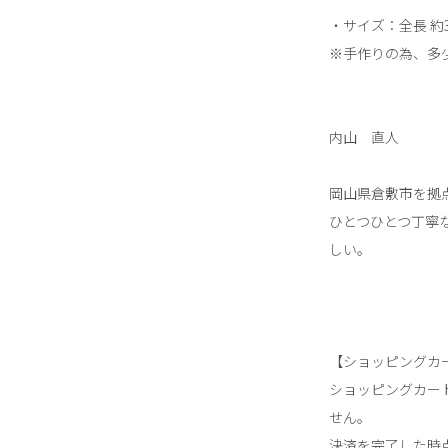
・サイズ：全長 約3
※手作りの為、多
内山 直人
岡山県倉敷市を拠
ひとつひとつ丁寧
しい。
【ショッピングカ
ショッピングカー
せん。
決済を完了した時