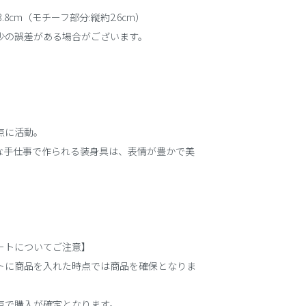
.8cm（モチーフ部分:縦約2.6cm）
少の誤差がある場合がございます。
点に活動。
な手仕事で作られる装身具は、表情が豊かで美
ートについてご注意】
トに商品を入れた時点では商品を確保となりま
点で購入が確定となります。