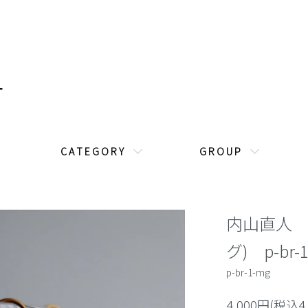
C A T E G O R Y
G R O U P
内山直人 
グ) p-br-
p-br-1-mg
4,000円(税込4