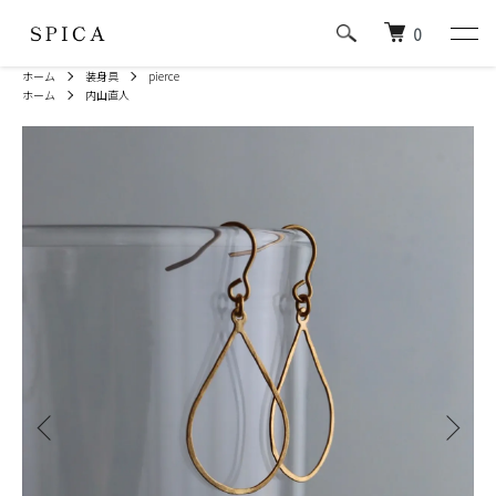
0
ホーム
装身具
pierce
ホーム
内山直人