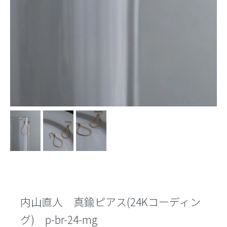
内山直人 真鍮ピアス(24Kコーディン
グ) p-br-24-mg