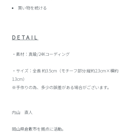
買い物を続ける
DETAIL
・素材：真鍮/24Kコーディング
・サイズ：全長 約3.5cm（モチーフ部分:縦約2.3cm×横約
1.3cm）
※手作りの為、多少の誤差がある場合がございます。
内山 直人
岡山県倉敷市を拠点に活動。