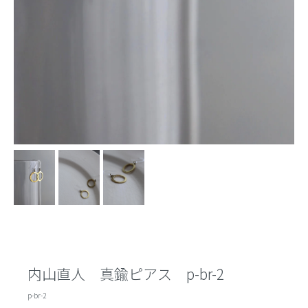
内山直人 真鍮ピアス p-br-2
p-br-2