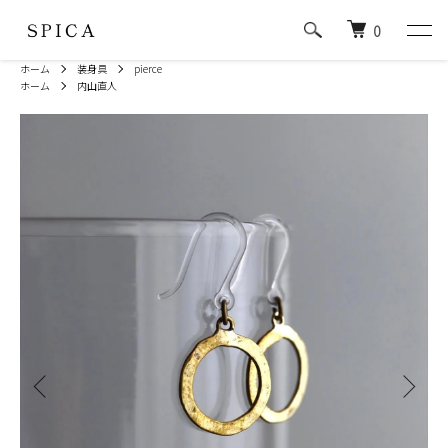
0
ホーム
装身具
pierce
ホーム
内山直人