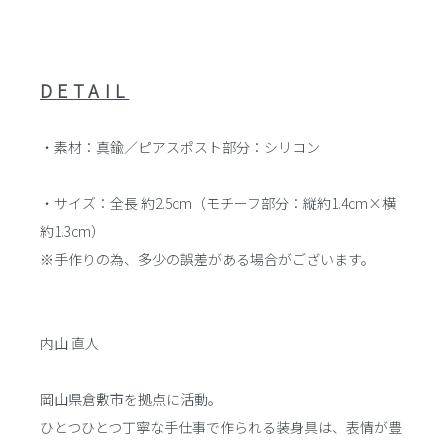
DETAIL
・素材：真鍮／ピアスポスト部分：シリコン
・サイズ：全長 約2.5cm（モチーフ部分：縦約1.4cm×横
約1.3cm）
※手作りの為、多少の誤差がある場合がございます。
内山 直人
岡山県倉敷市を拠点に活動。
ひとつひとつ丁寧な手仕事で作られる装身具は、表情が豊