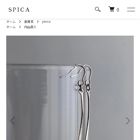
0
ホーム
装身具
pierce
ホーム
内山直人