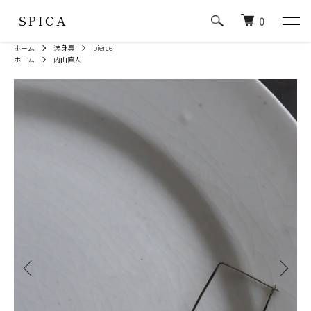
0
ホーム
装身具
pierce
ホーム
内山直人