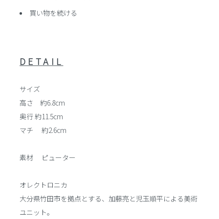
買い物を続ける
DETAIL
サイズ
高さ 約6.8cm
奥行 約11.5cm
マチ 約2.6cm
素材 ピューター
オレクトロニカ
大分県竹田市を拠点とする、加藤亮と児玉順平による美術
ユニット。