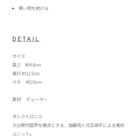
買い物を続ける
DETAIL
サイズ
高さ 約6.8cm
奥行 約11.5cm
マチ 約2.6cm
素材 ピューター
オレクトロニカ
大分県竹田市を拠点とする、加藤亮と児玉順平による美術
ユニット。