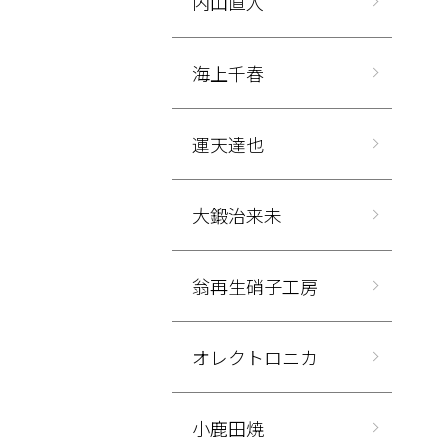
内山直人
海上千春
運天達也
大鍛治来未
翁再生硝子工房
オレクトロニカ
小鹿田焼