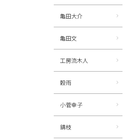
亀田大介
亀田文
工房流木人
穀雨
小菅幸子
錆枝