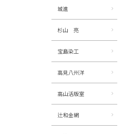
城進
杉山 亮
宝島染工
高見八州洋
高山活版室
辻和金網