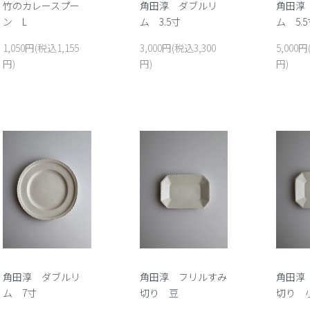
竹のカレースプー
角田淳 ダブルリ
角田淳
ン L
ム 3.5寸
ム 5.
1,050円(税込1,155
3,000円(税込3,300
5,000円
円)
円)
円)
角田淳 ダブルリ
角田淳 フリルすみ
角田淳
ム 7寸
切り 豆
切り 