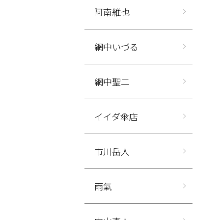
阿南維也
網中いづる
網中聖二
イイダ傘店
市川岳人
雨氣