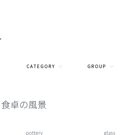
C A T E G O R Y
G R O U P
食卓の風景
カテゴリー一覧
pottery
glass