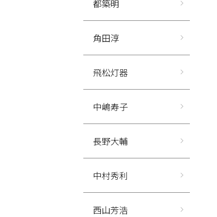
都築明
角田淳
飛松灯器
中嶋寿子
長野大輔
中村秀利
西山芳浩