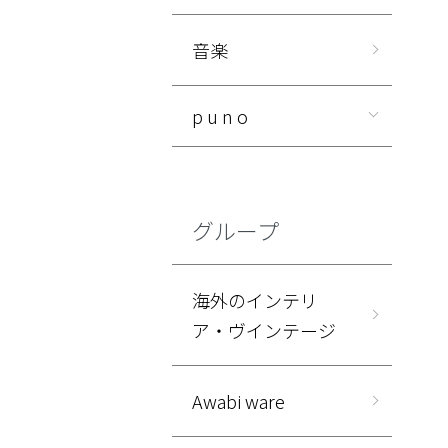
音楽
p u n o
グループ
海外のインテリ
ア・ヴインテージ
Awabi ware