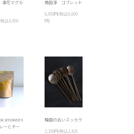
 凛花マグカ
角田淳 ゴブレット
6,000円(税込6,600
(税込4,950
円)
韓国の古いスッカラ
k smoked n
カレーとチー
2,200円(税込2,420