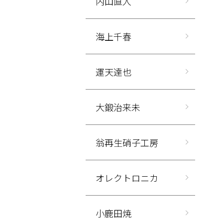
内山直人
海上千春
運天達也
大鍛治来未
翁再生硝子工房
オレクトロニカ
小鹿田焼