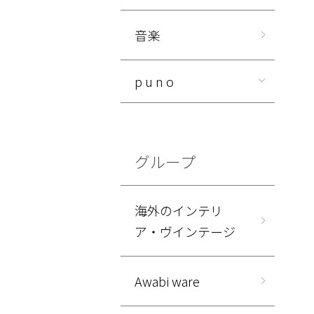
音楽
p u n o
グループ
海外のインテリ
ア・ヴインテージ
Awabi ware