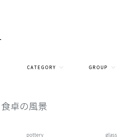
C A T E G O R Y
G R O U P
食卓の風景
カテゴリー一覧
pottery
glass