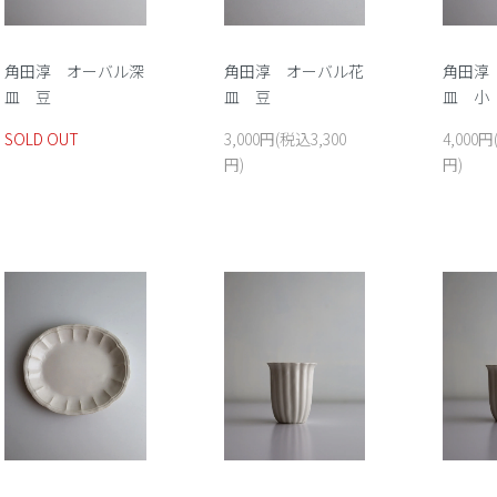
角田淳 オーバル深
角田淳 オーバル花
角田淳
皿 豆
皿 豆
皿 小
SOLD OUT
3,000円(税込3,300
4,000円
円)
円)