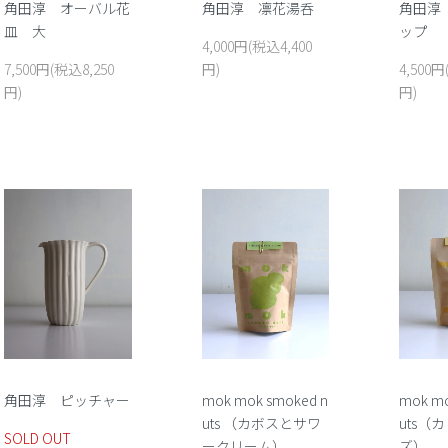
角田淳 オーバル花
角田淳 凛花湯呑
角田淳
皿 大
ップ
4,000円(税込4,400
7,500円(税込8,250
円)
4,500円
円)
円)
角田淳 ピッチャー
mok mok smoked n
mok mo
uts （カボスとサワ
uts（
SOLD OUT
ークリーム）
ズ）