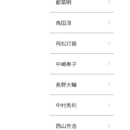
都築明
角田淳
飛松灯器
中嶋寿子
長野大輔
中村秀利
西山芳浩