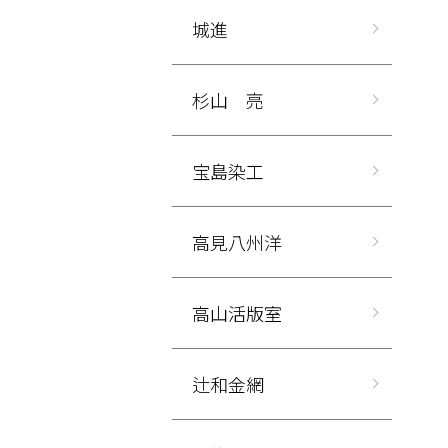
城進
杉山 亮
宝島染工
高見八州洋
高山活版室
辻和金網