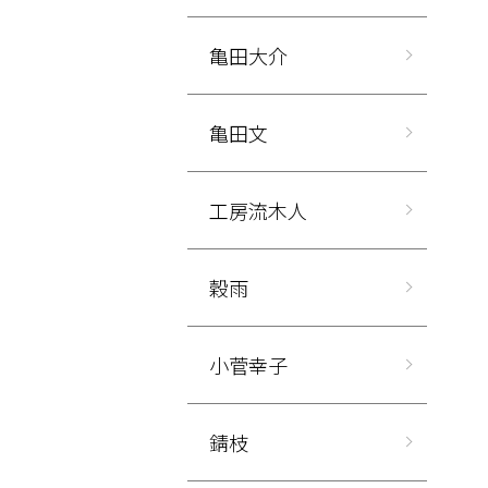
亀田大介
亀田文
工房流木人
穀雨
小菅幸子
錆枝