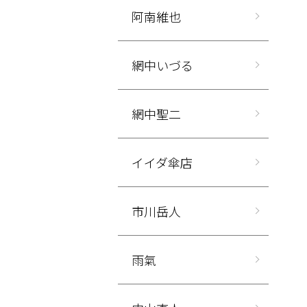
阿南維也
網中いづる
網中聖二
イイダ傘店
市川岳人
雨氣