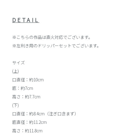
DETAIL
※こちらの作品は直火対応でございます。
※左利き用のドリッパーセットでございます。
サイズ
(上)
口直径：約10cm
底：約7cm
高さ：約7.7cm
(下)
口直径：約8.4cm（注ぎ口含まず）
底直径：約11.2cm
高さ：約11.8cm