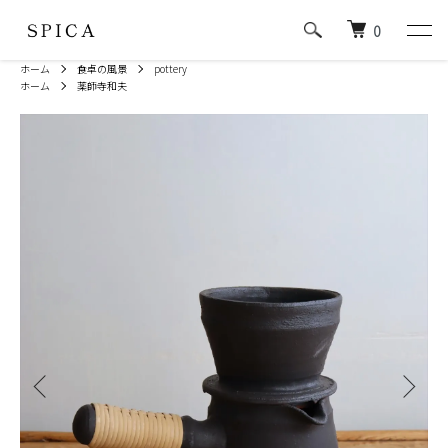
0
ホーム
食卓の風景
pottery
ホーム
薬師寺和夫