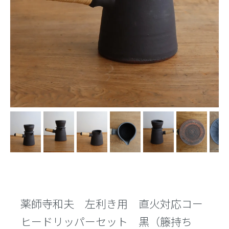
薬師寺和夫 左利き用 直火対応コー
ヒードリッパーセット 黒（籐持ち