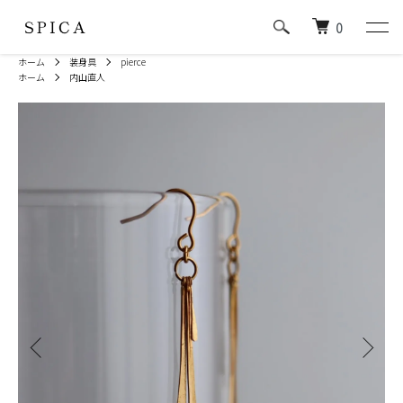
0
ホーム
装身具
pierce
ホーム
内山直人