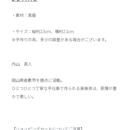
・素材：真鍮
・サイズ：縦約2.3cm、横約2.1cm
※手作りの為、多少の誤差がある場合がございます。
内山 直人
岡山県倉敷市を拠点に活動。
ひとつひとつ丁寧な手仕事で作られる装身具は、表情が豊
かで美しい。
【ショッピングカートについてご注意】