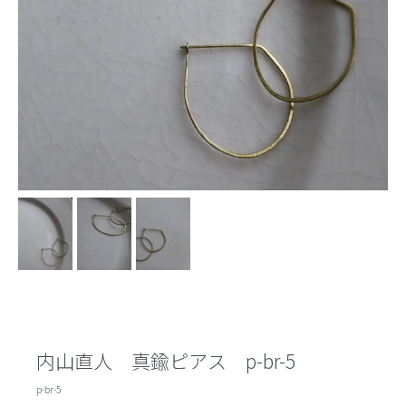
内山直人 真鍮ピアス p-br-5
p-br-5