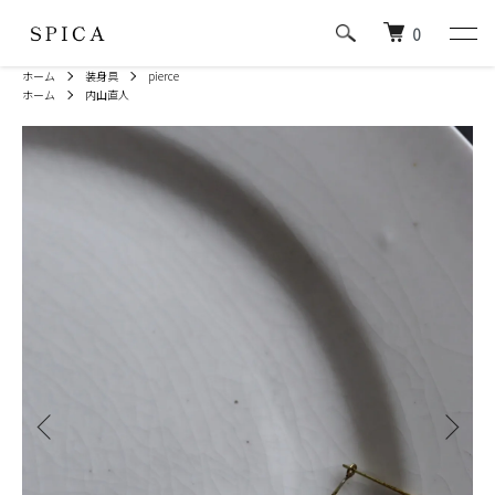
0
ホーム
装身具
pierce
ホーム
内山直人