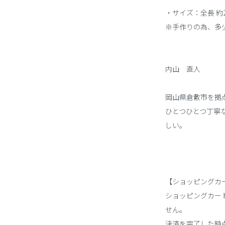
・サイズ：全長 約2
※手作りの為、多
内山 直人
岡山県倉敷市を拠
ひとつひとつ丁寧
しい。
【ショッピングカ
ショッピングカー
せん。
決済を完了した時