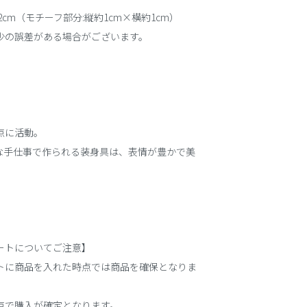
cm（モチーフ部分:縦約1cm×横約1cm）
少の誤差がある場合がございます。
点に活動。
な手仕事で作られる装身具は、表情が豊かで美
ートについてご注意】
トに商品を入れた時点では商品を確保となりま
点で購入が確定となります。