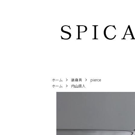
ホーム
装身具
pierce
ホーム
内山直人