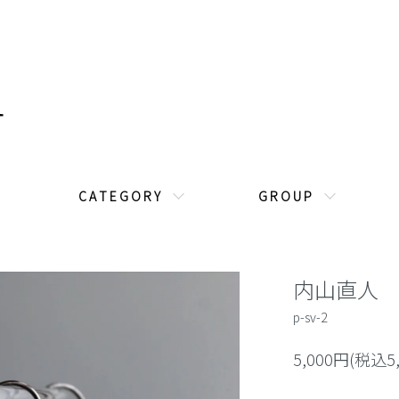
C A T E G O R Y
G R O U P
内山直人 
p-sv-2
5,000円(税込5