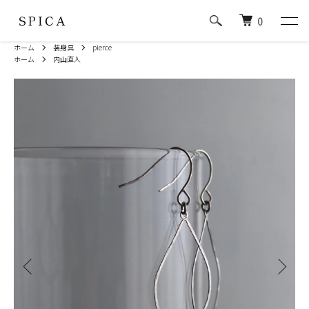
0
ホーム
装身具
pierce
ホーム
内山直人