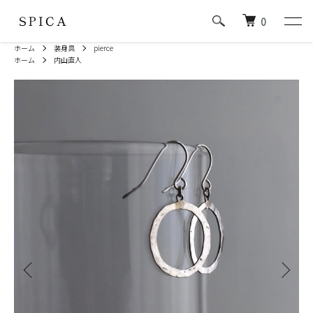
0
ホーム
装身具
pierce
ホーム
内山直人